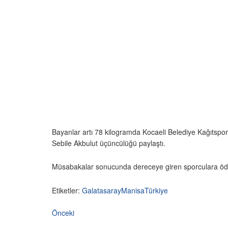
Bayanlar artı 78 kilogramda Kocaeli Belediye Kağıtspor’
Sebile Akbulut üçüncülüğü paylaştı.
Müsabakalar sonucunda dereceye giren sporculara ödüll
Etiketler:
Galatasaray
Manisa
Türkiye
Önceki