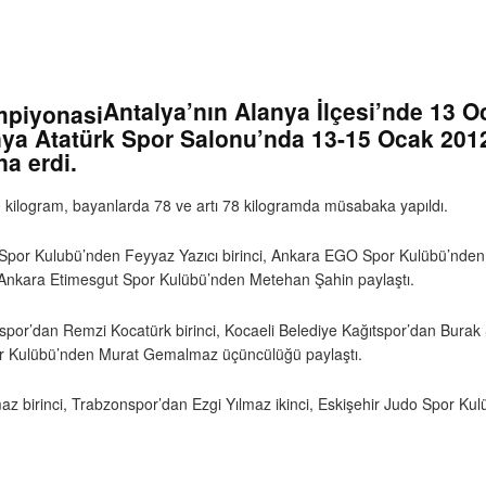
Antalya’nın Alanya İlçesi’nde 13 O
a Atatürk Spor Salonu’nda 13-15 Ocak 2012 
a erdi.
kilogram, bayanlarda 78 ve artı 78 kilogramda müsabaka yapıldı.
por Kulubü’nden Feyyaz Yazıcı birinci, Ankara EGO Spor Kulübü’nden İ
 Ankara Etimesgut Spor Kulübü’nden Metehan Şahin paylaştı.
spor’dan Remzi Kocatürk birinci, Kocaeli Belediye Kağıtspor’dan Burak 
or Kulübü’nden Murat Gemalmaz üçüncülüğü paylaştı.
birinci, Trabzonspor’dan Ezgi Yılmaz ikinci, Eskişehir Judo Spor Kulü