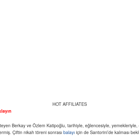
HOT AFFILIATES
klayın
teyen Berkay ve Özlem Katipoğlu, tarihiyle, eğlencesiyle, yemekleriyle
ermiş. Çiftin nikah töreni sonrası
balayı
için de Santorini’de kalması bekl