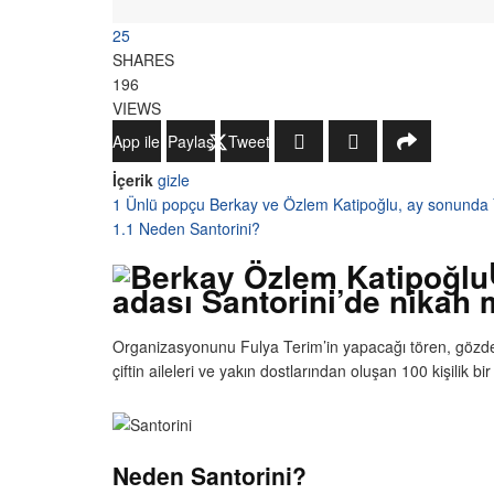
25
SHARES
196
VIEWS
WhatsApp ile Gönder
Paylaş
Tweetle
İçerik
gizle
1
Ünlü popçu Berkay ve Özlem Katipoğlu, ay sonunda 
1.1
Neden Santorini?
adası Santorini’de nikah
Organizasyonunu Fulya Terim’in yapacağı tören, gözde 
çiftin aileleri ve yakın dostlarından oluşan 100 kişilik bi
Neden Santorini?