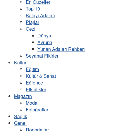
En Güzeller
Top 10
Balayı Adaları
Plajlar
Gezi
Dünya
Avrupa
Yunan Adaları Rehberi
Seyahat Fikirleri
Kültür
Eğitim
Kültür & Sanat
Eğlence
Etkinlikler
Magazin
Moda
Fotoğraflar
Sağlık
Genel
Röportajlar