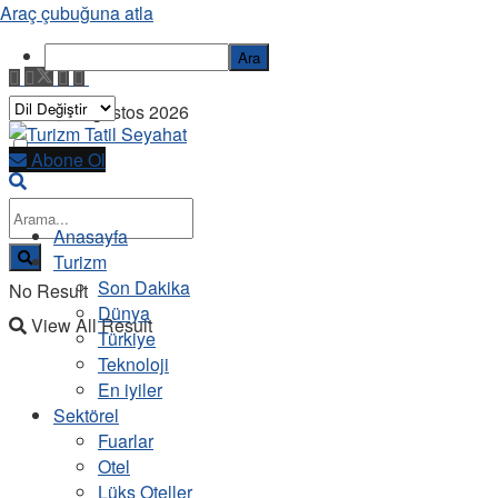
Araç çubuğuna atla
Ara
Cuma, 7 Ağustos 2026
Abone Ol
Anasayfa
Turizm
Son Dakika
No Result
Dünya
View All Result
Türkiye
Teknoloji
En iyiler
Sektörel
Fuarlar
Otel
Lüks Oteller