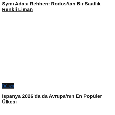
Symi Adası Rehberi: Rodos’tan Bir Saatlik
Renkli Liman
Dünya
İspanya 2026’da da Avrupa’nın En Popüler
Ülkesi