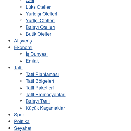
Otel
Lüks Oteller
Yurtdışı Otelleri
Yurtiçi Otelleri
Balayı Otelleri
Butik Oteller
Alışveriş
Ekonomi
İş Dünyası
Emlak
Tatil
Tatil Planlaması
Tatil Bölgeleri
Tatil Paketleri
Tatil Promosyonları
Balayı Tatili
Küçük Kaçamaklar
Spor
Politika
Seyahat