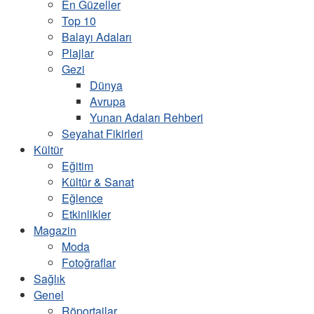
En Güzeller
Top 10
Balayı Adaları
Plajlar
Gezi
Dünya
Avrupa
Yunan Adaları Rehberi
Seyahat Fikirleri
Kültür
Eğitim
Kültür & Sanat
Eğlence
Etkinlikler
Magazin
Moda
Fotoğraflar
Sağlık
Genel
Röportajlar