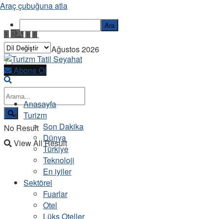
Araç çubuğuna atla
Ara
Pazartesi, 10 Ağustos 2026
Abone Ol
Anasayfa
Turizm
Son Dakika
No Result
Dünya
View All Result
Türkiye
Teknoloji
En iyiler
Sektörel
Fuarlar
Otel
Lüks Oteller