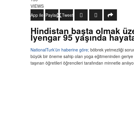
VIEWS
WhatsApp ile Gönder
Paylaş
Tweetle
Hindistan başta olmak üz
Iyengar 95 yaşında hayat
NationalTurk’ün haberine göre;
böbrek yetmezliği sorun
büyük bir öneme sahip olan yoga eğitmeninden geriye g
taşınan öğretileri öğrencileri tarafından minnetle anılıyo