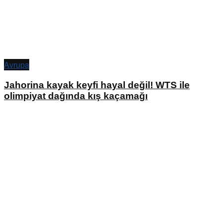
Avrupa
Jahorina kayak keyfi hayal değil! WTS ile
olimpiyat dağında kış kaçamağı