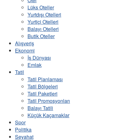
Otel
Lüks Oteller
Yurtdışı Otelleri
Yurtiçi Otelleri
Balayı Otelleri
Butik Oteller
Alışveriş
Ekonomi
İş Dünyası
Emlak
Tatil
Tatil Planlaması
Tatil Bölgeleri
Tatil Paketleri
Tatil Promosyonları
Balayı Tatili
Küçük Kaçamaklar
Spor
Politika
Seyahat