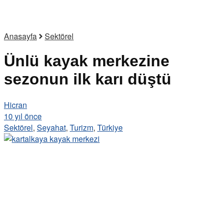
Anasayfa
Sektörel
Ünlü kayak merkezine
sezonun ilk karı düştü
Hicran
10 yıl önce
Sektörel
,
Seyahat
,
Turizm
,
Türkiye