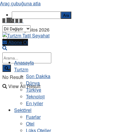
Araç çubuğuna atla
Ara
Pazar, 9 Ağustos 2026
Abone Ol
Anasayfa
Turizm
Son Dakika
No Result
Dünya
View All Result
Türkiye
Teknoloji
En iyiler
Sektörel
Fuarlar
Otel
Lüks Oteller