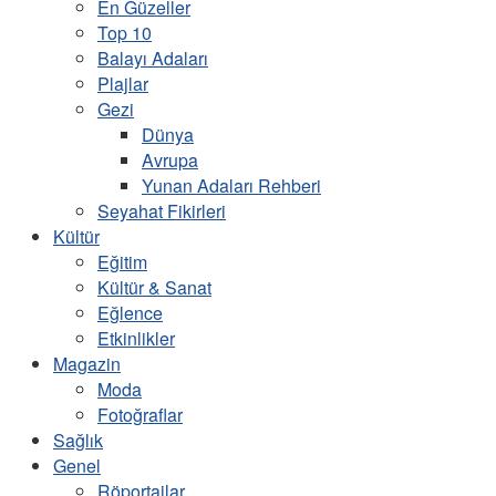
En Güzeller
Top 10
Balayı Adaları
Plajlar
Gezi
Dünya
Avrupa
Yunan Adaları Rehberi
Seyahat Fikirleri
Kültür
Eğitim
Kültür & Sanat
Eğlence
Etkinlikler
Magazin
Moda
Fotoğraflar
Sağlık
Genel
Röportajlar