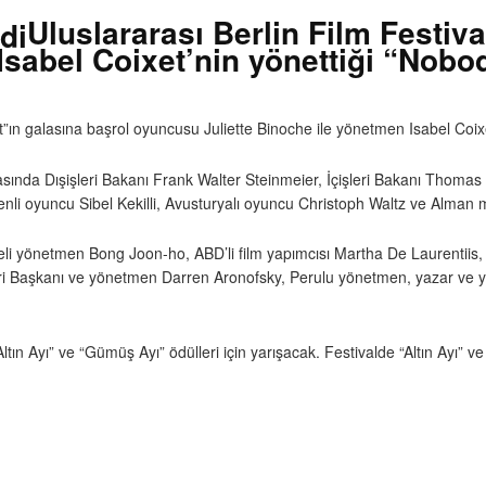
Uluslararası Berlin Film Festival
a Isabel Coixet’nin yönettiği “Nob
ht”ın galasına başrol oyuncusu Juliette Binoche ile yönetmen Isabel Coixe
arasında Dışişleri Bakanı Frank Walter Steinmeier, İçişleri Bakanı Thoma
enli oyuncu Sibel Kekilli, Avusturyalı oyuncu Christoph Waltz ve Alman 
Koreli yönetmen Bong Joon-ho, ABD’li film yapımcısı Martha De Laurentii
Jüri Başkanı ve yönetmen Darren Aronofsky, Perulu yönetmen, yazar ve 
Altın Ayı” ve “Gümüş Ayı” ödülleri için yarışacak. Festivalde “Altın Ayı” v