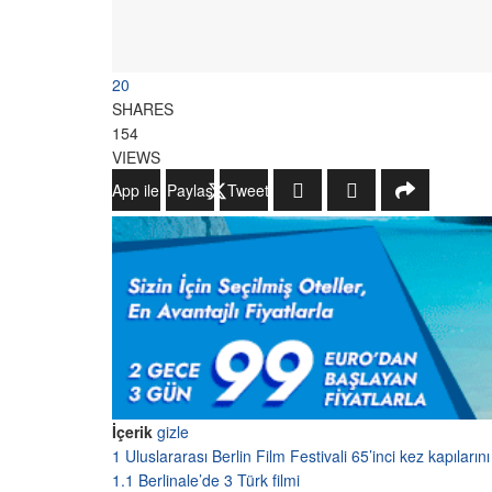
20
SHARES
154
VIEWS
WhatsApp ile Gönder
Paylaş
Tweetle
İçerik
gizle
1
Uluslararası Berlin Film Festivali 65’inci kez kapıların
1.1
Berlinale’de 3 Türk filmi