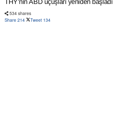
THY’nin ABD uçuşları yeniden başladı
534 shares
Share
214
Tweet
134