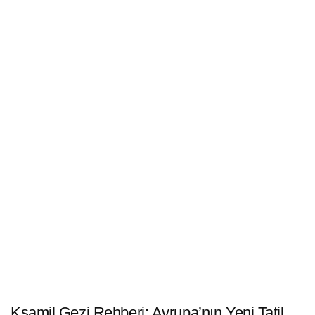
Ksamil Gezi Rehberi: Avrupa’nın Yeni Tatil