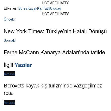
HOT AFFILIATES
Etiketler:
Bursa
Kayak
Kış Tatili
Uludağ
HOT AFFILIATES
Önceki
New York Times: Türkiye’nin Hatalı Dönüşü
Sonraki
Ferne McCann Kanarya Adaları’nda tatilde
İlgili
Yazılar
Avrupa
Borovets kayak kış turizminde vazgeçilmez
rota
Avrupa