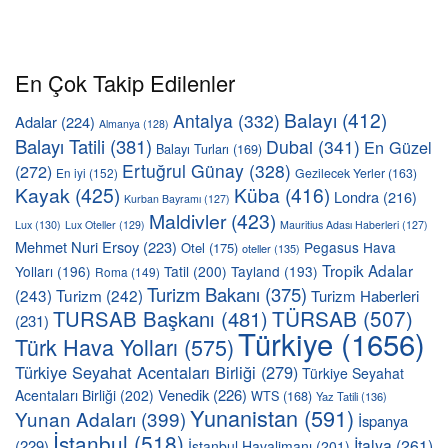
En Çok Takip Edilenler
Balayı
(412)
Antalya
(332)
Adalar
(224)
Almanya
(128)
Balayı Tatili
(381)
Dubai
(341)
En Güzel
Balayı Turları
(169)
Ertuğrul Günay
(328)
(272)
En iyi
(152)
Gezilecek Yerler
(163)
Kayak
(425)
Küba
(416)
Londra
(216)
Kurban Bayramı
(127)
Maldivler
(423)
Lux
(130)
Lux Oteller
(129)
Mauritius Adası Haberleri
(127)
Mehmet Nuri Ersoy
(223)
Pegasus Hava
Otel
(175)
oteller
(135)
Tropik Adalar
Yolları
(196)
Tatil
(200)
Tayland
(193)
Roma
(149)
Turizm Bakanı
(375)
(243)
Turizm
(242)
Turizm Haberleri
TÜRSAB
(507)
TURSAB Başkanı
(481)
(231)
Türkiye
(1656)
Türk Hava Yolları
(575)
Türkiye Seyahat Acentaları Birliği
(279)
Türkiye Seyahat
Venedik
(226)
Acentaları Birliği
(202)
WTS
(168)
Yaz Tatili
(136)
Yunanistan
(591)
Yunan Adaları
(399)
İspanya
İstanbul
(518)
İtalya
(261)
(229)
İstanbul Havalimanı
(201)