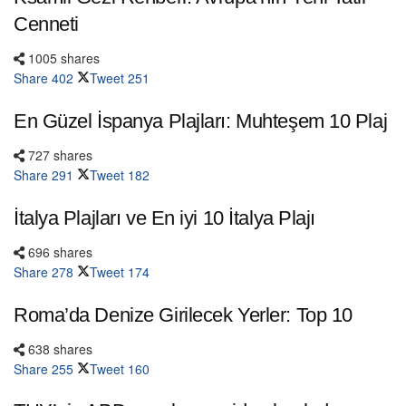
Cenneti
1005 shares
Share
402
Tweet
251
En Güzel İspanya Plajları: Muhteşem 10 Plaj
727 shares
Share
291
Tweet
182
İtalya Plajları ve En iyi 10 İtalya Plajı
696 shares
Share
278
Tweet
174
Roma’da Denize Girilecek Yerler: Top 10
638 shares
Share
255
Tweet
160