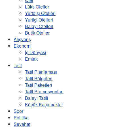
Otel
Lüks Oteller
Yurtdışı Otelleri
Yurtiçi Otelleri
Balayı Otelleri
Butik Oteller
Alışveriş
Ekonomi
İş Dünyası
Emlak
Tatil
Tatil Planlaması
Tatil Bölgeleri
Tatil Paketleri
Tatil Promosyonları
Balayı Tatili
Küçük Kaçamaklar
Spor
Politika
Seyahat