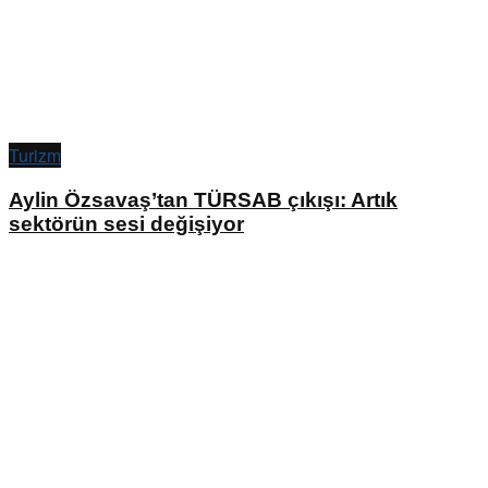
Turizm
Aylin Özsavaş’tan TÜRSAB çıkışı: Artık
sektörün sesi değişiyor