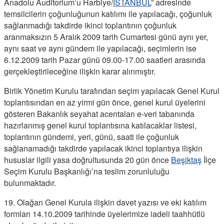
Anadolu Auditorium’u Harbiye/
İSTANBUL
” adresinde
temsilcilerin çoğunluğunun katılımı ile yapılacağı, çoğunluk
sağlanmadığı takdirde ikinci toplantının çoğunluk
aranmaksızın 5 Aralık 2009 tarih Cumartesi günü aynı yer,
aynı saat ve aynı gündem ile yapılacağı, seçimlerin ise
6.12.2009 tarih Pazar günü 09.00-17.00 saatleri arasında
gerçekleştirileceğine ilişkin karar alınmıştır.
Birlik Yönetim Kurulu tarafından seçim yapılacak Genel Kurul
toplantısından en az yirmi gün önce, genel kurul üyelerini
gösteren Bakanlık seyahat acentaları e-veri tabanında
hazırlanmış genel kurul toplantısına katılacaklar listesi,
toplantının gündemi, yeri, günü, saati ile çoğunluk
sağlanamadığı takdirde yapılacak ikinci toplantıya ilişkin
hususlar ilgili yasa doğrultusunda 20 gün önce
Beşiktaş
İlçe
Seçim Kurulu Başkanlığı’na teslim zorunluluğu
bulunmaktadır.
19. Olağan Genel Kurula ilişkin davet yazısı ve eki katılım
formları 14.10.2009 tarihinde üyelerimize iadeli taahhütlü