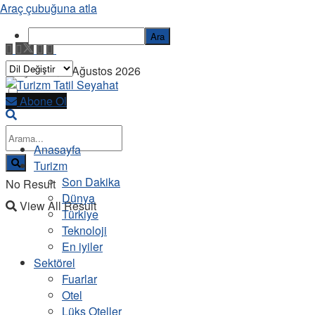
Araç çubuğuna atla
Ara
Perşembe, 6 Ağustos 2026
Abone Ol
Anasayfa
Turizm
Son Dakika
No Result
Dünya
View All Result
Türkiye
Teknoloji
En iyiler
Sektörel
Fuarlar
Otel
Lüks Oteller