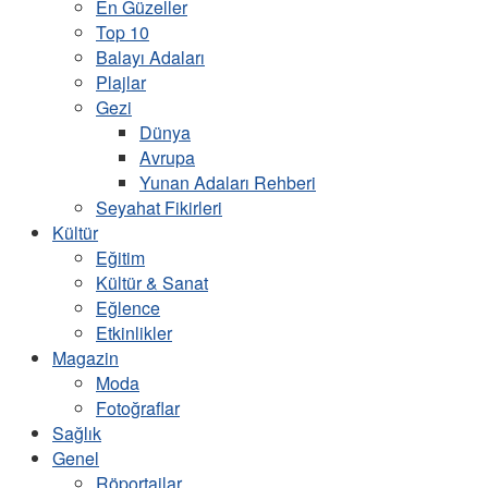
En Güzeller
Top 10
Balayı Adaları
Plajlar
Gezi
Dünya
Avrupa
Yunan Adaları Rehberi
Seyahat Fikirleri
Kültür
Eğitim
Kültür & Sanat
Eğlence
Etkinlikler
Magazin
Moda
Fotoğraflar
Sağlık
Genel
Röportajlar