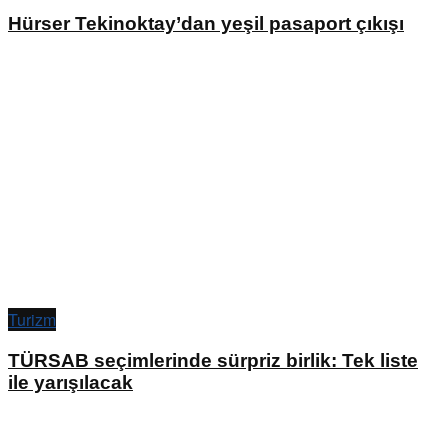
Hürser Tekinoktay’dan yeşil pasaport çıkışı
Turizm
TÜRSAB seçimlerinde sürpriz birlik: Tek liste
ile yarışılacak