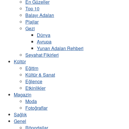
En Güzeller
Top 10
Balayı Adaları
Plajlar
Gezi
Dünya
Avrupa
Yunan Adaları Rehberi
Seyahat Fikirleri
Kültür
Eğitim
Kültür & Sanat
Eğlence
Etkinlikler
Magazin
Moda
Fotoğraflar
Sağlık
Genel
Röportajlar