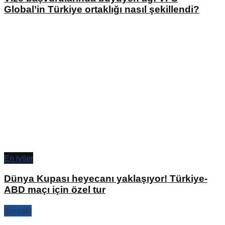
Global’in Türkiye ortaklığı nasıl şekillendi?
En iyiler
Dünya Kupası heyecanı yaklaşıyor! Türkiye-
ABD maçı için özel tur
Sonraki