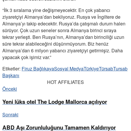
“İlk 3 sıralama yine değişmeyecektir. En çok yabancı
ziyaretçiyi Almanya’dan bekliyoruz. Rusya ve İngiltere de
Almanya’yı takip edecektir. Rusya’da çatışmalı durum halen
sürüyor. Çok uzun seneler sonra Almanya birinci sıraya
tekrar yerleşti. Ben Rusya’nın, Almanya’dan birinciliği uzun
süre tekrar alabileceğini düşünmüyorum. Biz henüz
Almanya’dan 6 milyon yabancı ziyaretçiyi getirmişiz. Daha
yapacak çok işimiz var.”
Etiketler:
Firuz Bağlıkaya
Sosyal Medya
Türkiye
Türsab
Tursab
Başkanı
HOT AFFILIATES
Önceki
Yeni lüks otel The Lodge Mallorca açılıyor
Sonraki
ABD Aşı Zorunluluğunu Tamamen Kaldırıyor