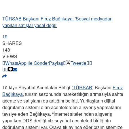
TÜRSAB Başkanı Firuz Bağlıkaya: 'Sosyal medyadan
yapılan satışlar yasal değil'
19
SHARES
148
VIEWS
WhatsApp ile Gönder
Paylaş
Tweetle
Türkiye Seyahat Acentaları Birliği (
TÜRSAB
) Başkanı
Firuz
Bağlıkaya
, turizm sezonunda hareketliliğin artmasıyla sahte
acente ve satışların da arttığını belirtti. Yurttaşların dijital
doğrulama sistemi olan acentelerden alışveriş yapmalarını
tavsiye eden Bağlıkaya, “İnternet sitelerinden alışveriş
yaparken DDS dediğimiz seyahat acenteleri birliğinin
doğrulama sistemi var. Oraya tıklayınca eğer bizim sitemize