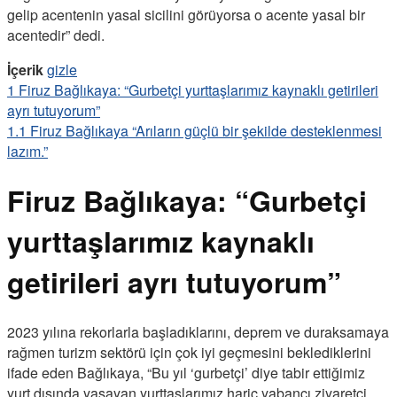
gelip acentenin yasal sicilini görüyorsa o acente yasal bir
acentedir” dedi.
İçerik
gizle
1
Firuz Bağlıkaya: “Gurbetçi yurttaşlarımız kaynaklı getirileri
ayrı tutuyorum”
1.1
Firuz Bağlıkaya “Arıların güçlü bir şekilde desteklenmesi
lazım.”
Firuz Bağlıkaya: “Gurbetçi
yurttaşlarımız kaynaklı
getirileri ayrı tutuyorum”
2023 yılına rekorlarla başladıklarını, deprem ve duraksamaya
rağmen turizm sektörü için çok iyi geçmesini beklediklerini
ifade eden Bağlıkaya, “Bu yıl ‘gurbetçi’ diye tabir ettiğimiz
yurt dışında yaşayan yurttaşlarımız hariç yabancı ziyaretçi