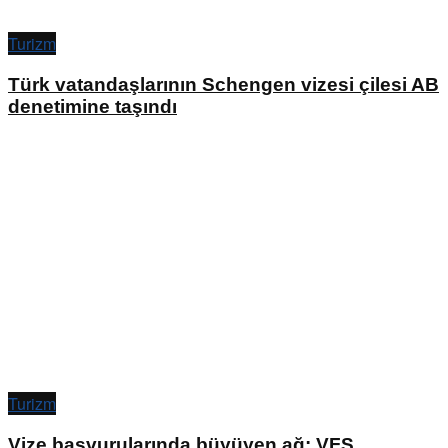
Turizm
Türk vatandaşlarının Schengen vizesi çilesi AB
denetimine taşındı
Turizm
Vize başvurularında büyüyen ağ: VFS