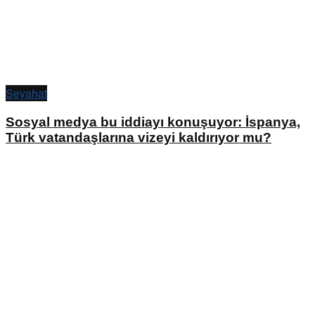
Seyahat
Sosyal medya bu iddiayı konuşuyor: İspanya,
Türk vatandaşlarına vizeyi kaldırıyor mu?