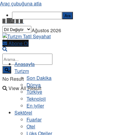
Araç çubuğuna atla
Ara
Pazartesi, 10 Ağustos 2026
Abone Ol
Anasayfa
Turizm
Son Dakika
No Result
Dünya
View All Result
Türkiye
Teknoloji
En iyiler
Sektörel
Fuarlar
Otel
Lüks Oteller