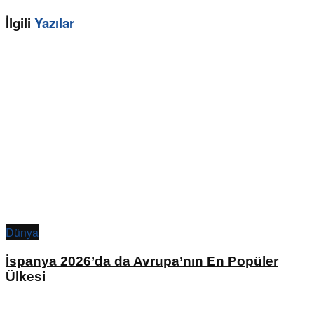
İlgili
Yazılar
Dünya
İspanya 2026’da da Avrupa’nın En Popüler
Ülkesi