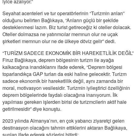
iyice azalıyor.”
Seyahat acenteleri ve tur operatörlerinin “Turizmin arıları”
olduğunu belirten Bağlıkaya, “Arıların güçlü bir şekilde
desteklenmesi lazım. Biz turist getireceğiz ki oteller dolacak.
Oteller dolmazsa ne yatırımcılar memnun olur ne uçak
şirketleri memnun olur ne de ülkeye döviz gelir” dedi.
“TURİZM SADECE EKONOMİK BİR HAREKETLİLİK DEĞİL”
Firuz Bağlıkaya, deprem bölgesinin turizm ile ayağa
kalkacağına inandıklarını ifade ederek, “Deprem bölgesi
toparlandıkça GAP turları da eski haline gelecektir. Turizm
sadece ekonomik bir hareketlilik değil, aynı zamanda bir
moral, motivasyon vesilesidir. Turizmin iyileştirici özelliğinin
deprem bölgelerinde faydalı olacağına inanıyorum. İlk
yapılması gereken işlerden birisi de turizmcilerin aktif hale
getirilmesidir” diye konuştu.
2023 yılında Almanya’nın, en çok yabancı ziyaretçi gelen
destinasyon olacağını tahmin ettiklerini aktaran Bağlıkaya,
şunları ifade ederek sözlerini bitirdi: