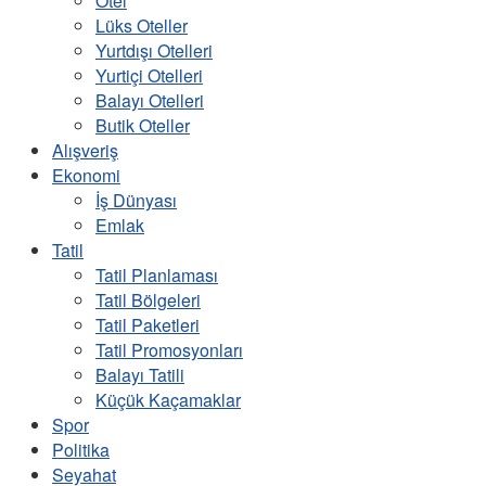
Otel
Lüks Oteller
Yurtdışı Otelleri
Yurtiçi Otelleri
Balayı Otelleri
Butik Oteller
Alışveriş
Ekonomi
İş Dünyası
Emlak
Tatil
Tatil Planlaması
Tatil Bölgeleri
Tatil Paketleri
Tatil Promosyonları
Balayı Tatili
Küçük Kaçamaklar
Spor
Politika
Seyahat