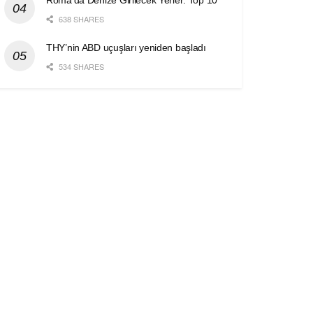
Roma’da Denize Girilecek Yerler: Top 10
638 SHARES
THY’nin ABD uçuşları yeniden başladı
534 SHARES