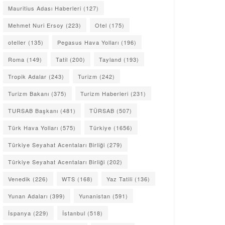
Mauritius Adası Haberleri
(127)
Mehmet Nuri Ersoy
(223)
Otel
(175)
oteller
(135)
Pegasus Hava Yolları
(196)
Roma
(149)
Tatil
(200)
Tayland
(193)
Tropik Adalar
(243)
Turizm
(242)
Turizm Bakanı
(375)
Turizm Haberleri
(231)
TURSAB Başkanı
(481)
TÜRSAB
(507)
Türk Hava Yolları
(575)
Türkiye
(1656)
Türkiye Seyahat Acentaları Birliği
(279)
Türkiye Seyahat Acentaları Birliği
(202)
Venedik
(226)
WTS
(168)
Yaz Tatili
(136)
Yunan Adaları
(399)
Yunanistan
(591)
İspanya
(229)
İstanbul
(518)