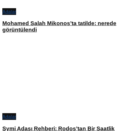
Adalar
Mohamed Salah Mikonos’ta tatilde: nerede
görüntülendi
Adalar
Symi Adası Rehberi: Rodos’tan Bir Saatlik