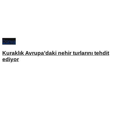
Dünya
Kuraklık Avrupa’daki nehir turlarını tehdit
ediyor