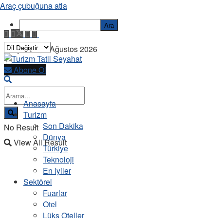
Araç çubuğuna atla
Ara
Perşembe, 6 Ağustos 2026
Abone Ol
Anasayfa
Turizm
Son Dakika
No Result
Dünya
View All Result
Türkiye
Teknoloji
En iyiler
Sektörel
Fuarlar
Otel
Lüks Oteller