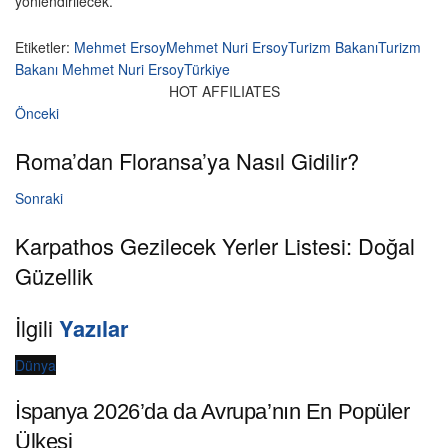
yönlendirilecek.
Etiketler:
Mehmet Ersoy
Mehmet Nuri Ersoy
Turizm Bakanı
Turizm
Bakanı Mehmet Nuri Ersoy
Türkiye
HOT AFFILIATES
Önceki
Roma’dan Floransa’ya Nasıl Gidilir?
Sonraki
Karpathos Gezilecek Yerler Listesi: Doğal
Güzellik
İlgili
Yazılar
Dünya
İspanya 2026’da da Avrupa’nın En Popüler
Ülkesi