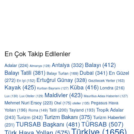
En Çok Takip Edilenler
Balayı
(412)
Antalya
(332)
Adalar
(224)
Almanya
(128)
Balayı Tatili
(381)
Dubai
(341)
En Güzel
Balayı Turları
(169)
Ertuğrul Günay
(328)
(272)
En iyi
(152)
Gezilecek Yerler
(163)
Kayak
(425)
Küba
(416)
Londra
(216)
Kurban Bayramı
(127)
Maldivler
(423)
Lux
(130)
Lux Oteller
(129)
Mauritius Adası Haberleri
(127)
Mehmet Nuri Ersoy
(223)
Pegasus Hava
Otel
(175)
oteller
(135)
Tropik Adalar
Yolları
(196)
Tatil
(200)
Tayland
(193)
Roma
(149)
Turizm Bakanı
(375)
(243)
Turizm
(242)
Turizm Haberleri
TÜRSAB
(507)
TURSAB Başkanı
(481)
(231)
Türkiye
(1656)
Türk Hava Yolları
(575)