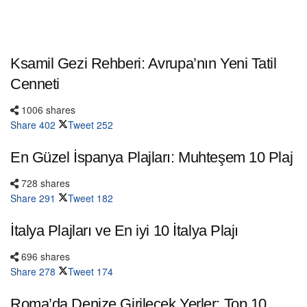
Ksamil Gezi Rehberi: Avrupa’nın Yeni Tatil
Cenneti
1006 shares
Share
402
Tweet
252
En Güzel İspanya Plajları: Muhteşem 10 Plaj
728 shares
Share
291
Tweet
182
İtalya Plajları ve En iyi 10 İtalya Plajı
696 shares
Share
278
Tweet
174
Roma’da Denize Girilecek Yerler: Top 10