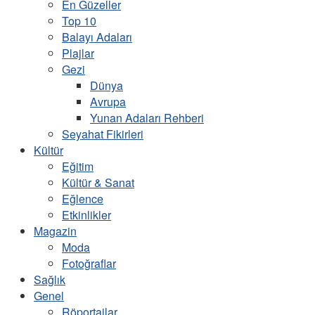
En Güzeller
Top 10
Balayı Adaları
Plajlar
Gezi
Dünya
Avrupa
Yunan Adaları Rehberi
Seyahat Fikirleri
Kültür
Eğitim
Kültür & Sanat
Eğlence
Etkinlikler
Magazin
Moda
Fotoğraflar
Sağlık
Genel
Röportajlar