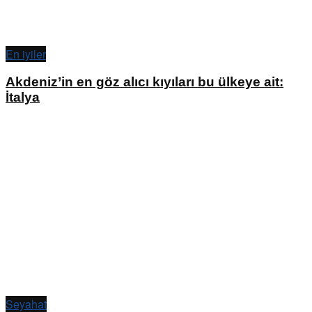
En iyiler
Akdeniz’in en göz alıcı kıyıları bu ülkeye ait:
İtalya
Seyahat