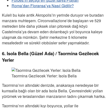
Forbes’in seçtiği en güzel İtalya Plajları
Roma’dan Floransa’ya Nasıl Gidilir?
Kuleli bu kale antik Akropolis’in yerinde duruyor ve buradan
manzara muhteşem. Circonvallazione’de başlayan ve 529
metreden bile daha yüksek olan pitoresk dağ köyü
Castelmola’ya devam eden dolambaçlı yol boyunca kaleye
ulaşmak da mümkün. Şehir merkezine 5 kilometre
mesafededir ve sürekli otobüsler sefer yapmaktadır.
6. Isola Bella (Güzel Ada) / Taormina Gezilecek
Yerler
Taormina Gezilecek Yerler: Isola Bella
Taormina’nın altındaki denizde, anakaraya neredeyse bir
kumsalla bağlı olan bir ada Isola Bella. Çevresindeki yolları
yürümek ve teraslarından manzaranın tadını çıkarmak harika.
Taormina’nın altındaki kıyı boyunca, yollar ile