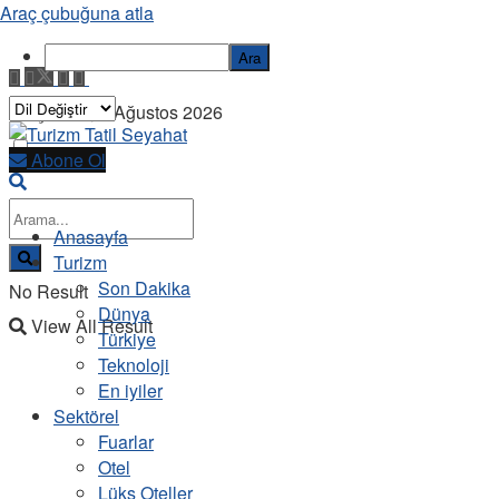
Araç çubuğuna atla
Ara
Perşembe, 6 Ağustos 2026
Abone Ol
Anasayfa
Turizm
Son Dakika
No Result
Dünya
View All Result
Türkiye
Teknoloji
En iyiler
Sektörel
Fuarlar
Otel
Lüks Oteller