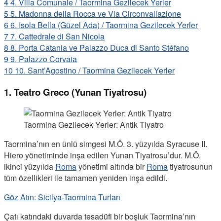
4
4. Villa Comunale / Taormina Gezilecek Yerler
5
5. Madonna della Rocca ve Via Circonvallazione
6
6. Isola Bella (Güzel Ada) / Taormina Gezilecek Yerler
7
7. Cattedrale di San Nicola
8
8. Porta Catania ve Palazzo Duca di Santo Stéfano
9
9. Palazzo Corvaia
10
10. Sant’Agostino / Taormina Gezilecek Yerler
1. Teatro Greco (Yunan Tiyatrosu)
Taormina Gezilecek Yerler: Antik Tiyatro
Taormina’nın en ünlü simgesi M.Ö. 3. yüzyılda Syracuse II.
Hiero yönetiminde inşa edilen Yunan Tiyatrosu’dur. M.Ö.
ikinci yüzyılda
Roma
yönetimi altında bir
Roma
tiyatrosunun
tüm özellikleri ile tamamen yeniden inşa edildi.
Göz Atın: Sicilya-Taormina Turları
Çatı katındaki duvarda tesadüfi bir boşluk Taormina’nın