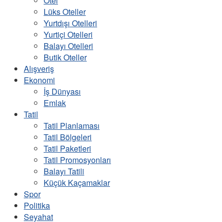
Otel
Lüks Oteller
Yurtdışı Otelleri
Yurtiçi Otelleri
Balayı Otelleri
Butik Oteller
Alışveriş
Ekonomi
İş Dünyası
Emlak
Tatil
Tatil Planlaması
Tatil Bölgeleri
Tatil Paketleri
Tatil Promosyonları
Balayı Tatili
Küçük Kaçamaklar
Spor
Politika
Seyahat