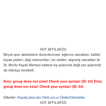
HOT AFFILIATES
Birçok spor aktivitelerin düzenlenmesi, eğlence olanakları, kaliteli
kayak pistleri, dağ restorantları, lüx otelleri, alışveriş olanakları ile
St. Moritz Kayak Merkezi sadece kış aylarında değil yaz aylarında
da oldukça hareketli.
Error, group does not exist! Check your syntax! (ID: 63)
Error,
group does not exist! Check your syntax! (ID: 64)
Etiketler:
Kayak
Lüks
Lüks Otel
Lux
Lux Oteller
Otel
oteller
HOT AFFILIATES