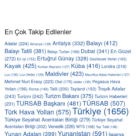
En Çok Takip Edilenler
Balayı
(412)
Antalya
(332)
Adalar
(224)
Almanya
(128)
Balayı Tatili
(381)
Dubai
(341)
En Güzel
Balayı Turları
(169)
Ertuğrul Günay
(328)
(272)
En iyi
(152)
Gezilecek Yerler
(163)
Kayak
(425)
Küba
(416)
Londra
(216)
Kurban Bayramı
(127)
Maldivler
(423)
Lux
(130)
Lux Oteller
(129)
Mauritius Adası Haberleri
(127)
Mehmet Nuri Ersoy
(223)
Pegasus Hava
Otel
(175)
oteller
(135)
Tropik Adalar
Yolları
(196)
Tatil
(200)
Tayland
(193)
Roma
(149)
Turizm Bakanı
(375)
(243)
Turizm
(242)
Turizm Haberleri
TÜRSAB
(507)
TURSAB Başkanı
(481)
(231)
Türkiye
(1656)
Türk Hava Yolları
(575)
Türkiye Seyahat Acentaları Birliği
(279)
Türkiye Seyahat
Venedik
(226)
Acentaları Birliği
(202)
WTS
(168)
Yaz Tatili
(136)
Yunanistan
(591)
Yunan Adaları
(399)
İspanya