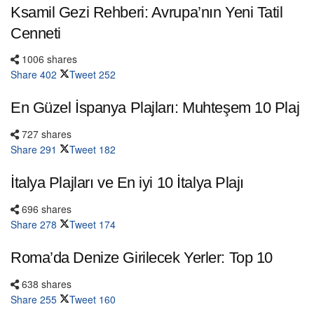
Ksamil Gezi Rehberi: Avrupa’nın Yeni Tatil
Cenneti
1006 shares
Share
402
Tweet
252
En Güzel İspanya Plajları: Muhteşem 10 Plaj
727 shares
Share
291
Tweet
182
İtalya Plajları ve En iyi 10 İtalya Plajı
696 shares
Share
278
Tweet
174
Roma’da Denize Girilecek Yerler: Top 10
638 shares
Share
255
Tweet
160