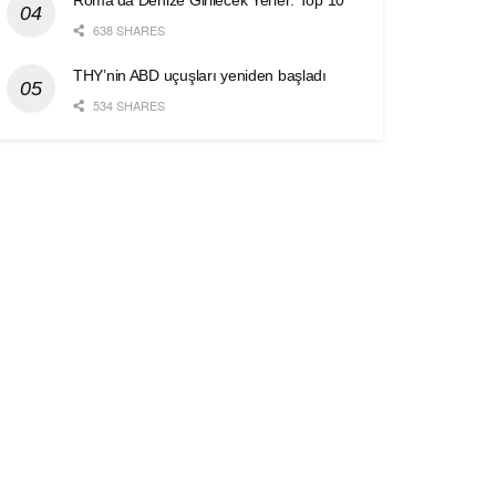
Roma’da Denize Girilecek Yerler: Top 10
638 SHARES
THY’nin ABD uçuşları yeniden başladı
534 SHARES