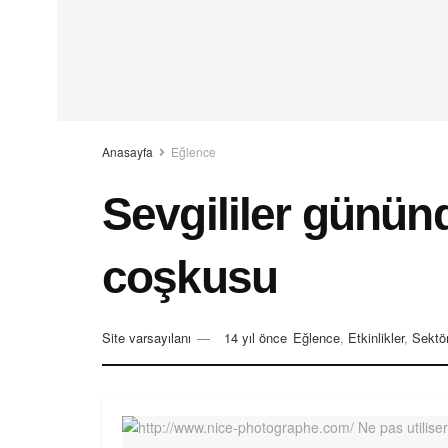
Anasayfa
Eğlence
Sevgililer günün
coşkusu
Site varsayılanı
14 yıl önce
Eğlence
,
Etkinlikler
,
Sektör