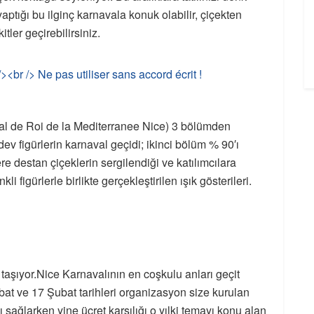
aptığı bu ilginç karnavala konuk olabilir, çiçekten
tler geçirebilirsiniz.
val de Roi de la Mediterranee Nice) 3 bölümden
 dev figürlerin karnaval geçidi; ikinci bölüm % 90′ı
lere destan çiçeklerin sergilendiği ve katılımcılara
i figürlerle birlikte gerçekleştirilen ışık gösterileri.
ı taşıyor.Nice Karnavalının en coşkulu anları geçit
ubat ve 17 Şubat tarihleri organizasyon size kurulan
ı sağlarken yine ücret karşılığı o yılki temayı konu alan