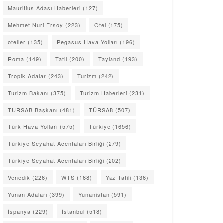
Mauritius Adası Haberleri
(127)
Mehmet Nuri Ersoy
(223)
Otel
(175)
oteller
(135)
Pegasus Hava Yolları
(196)
Roma
(149)
Tatil
(200)
Tayland
(193)
Tropik Adalar
(243)
Turizm
(242)
Turizm Bakanı
(375)
Turizm Haberleri
(231)
TURSAB Başkanı
(481)
TÜRSAB
(507)
Türk Hava Yolları
(575)
Türkiye
(1656)
Türkiye Seyahat Acentaları Birliği
(279)
Türkiye Seyahat Acentaları Birliği
(202)
Venedik
(226)
WTS
(168)
Yaz Tatili
(136)
Yunan Adaları
(399)
Yunanistan
(591)
İspanya
(229)
İstanbul
(518)