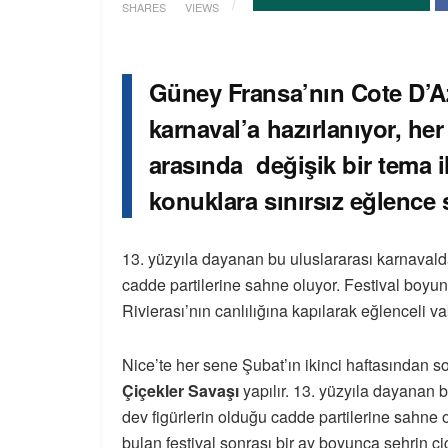
SHARES
VIEWS
Güney Fransa’nın Cote D’Az
karnaval’a hazırlanıyor, her 
arasında değişik bir tema i
konuklara sınırsız eğlence
13. yüzyıla dayanan bu uluslararası karnavalda 
cadde partilerine sahne oluyor. Festival boyu
Rivierası’nın canlılığına kapılarak eğlenceli 
Nice’te her sene Şubat’ın ikinci haftasından 
Çiçekler Savaşı
yapılır. 13. yüzyıla dayanan b
dev figürlerin olduğu cadde partilerine sahne o
bulan festival sonrası bir ay boyunca şehrin çiç