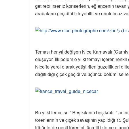
getirebilirseniz konserlerin, eğlencenin tavan y
arabaların geçidini izleyebilir ve unutulmaz vaki
Teması her yıl değişen Nice Karnavalı (Carni
oluşuyor. İlk bölüm o yılki temayı içeren renkli
Nice’te yerel olarak yetiştirilen güzellikleri dil
dağıtıldığı çiçek geçidi ve üçüncü bölüm ise renkl
Bu yılki tema ise ” Beş kıtanın beş kralı ” adın
törenlerinin ve çiçek savaşının yapıldığı 15 Ş
tribünlerde geçit törenini ücretli izleme olanağ