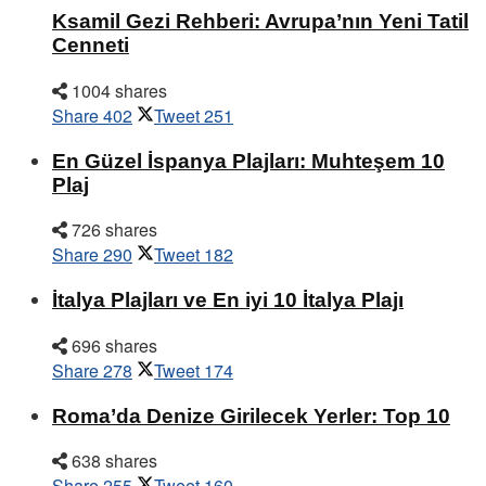
Ksamil Gezi Rehberi: Avrupa’nın Yeni Tatil
Cenneti
1004 shares
Share
402
Tweet
251
En Güzel İspanya Plajları: Muhteşem 10
Plaj
726 shares
Share
290
Tweet
182
İtalya Plajları ve En iyi 10 İtalya Plajı
696 shares
Share
278
Tweet
174
Roma’da Denize Girilecek Yerler: Top 10
638 shares
Share
255
Tweet
160