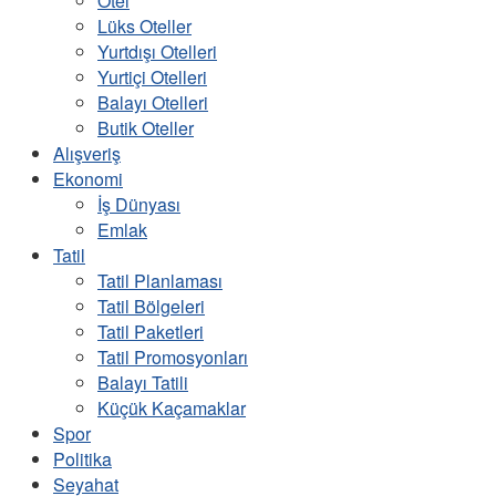
Otel
Lüks Oteller
Yurtdışı Otelleri
Yurtiçi Otelleri
Balayı Otelleri
Butik Oteller
Alışveriş
Ekonomi
İş Dünyası
Emlak
Tatil
Tatil Planlaması
Tatil Bölgeleri
Tatil Paketleri
Tatil Promosyonları
Balayı Tatili
Küçük Kaçamaklar
Spor
Politika
Seyahat