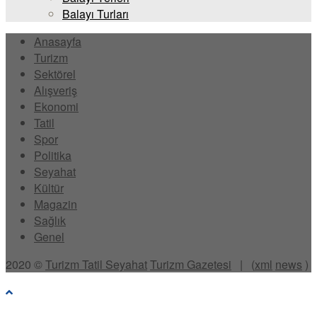
Balayı Turları
Anasayfa
Turizm
Sektörel
Alışveriş
Ekonomi
Tatil
Spor
Politika
Seyahat
Kültür
Magazin
Sağlık
Genel
2020 ©
Turizm Tatil Seyahat
Turizm Gazetesi
| (
xml
news
)