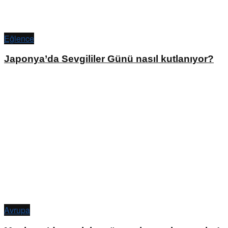
Eğlence
Japonya’da Sevgililer Günü nasıl kutlanıyor?
Avrupa