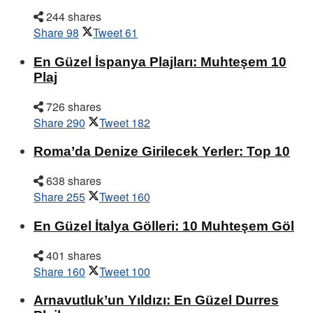
244 shares
Share
98
Tweet
61
En Güzel İspanya Plajları: Muhteşem 10
Plaj
726 shares
Share
290
Tweet
182
Roma’da Denize Girilecek Yerler: Top 10
638 shares
Share
255
Tweet
160
En Güzel İtalya Gölleri: 10 Muhteşem Göl
401 shares
Share
160
Tweet
100
Arnavutluk’un Yıldızı: En Güzel Durres