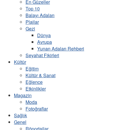
En Güzeller
Top 10
Balayı Adaları
Plajlar
Gezi
Dünya
Avrupa
Yunan Adaları Rehberi
Seyahat Fikirleri
Kültür
Eğitim
Kültür & Sanat
Eğlence
Etkinlikler
Magazin
Moda
Fotoğraflar
Sağlık
Genel
Röportajlar