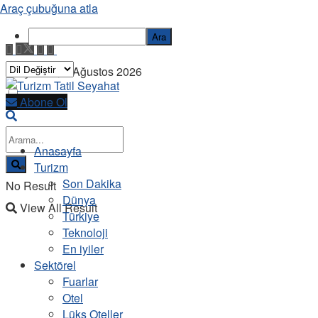
Araç çubuğuna atla
Ara
Perşembe, 6 Ağustos 2026
Abone Ol
Anasayfa
Turizm
Son Dakika
No Result
Dünya
View All Result
Türkiye
Teknoloji
En iyiler
Sektörel
Fuarlar
Otel
Lüks Oteller