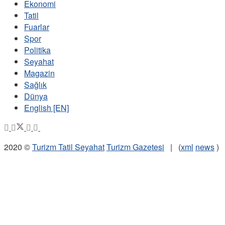
Ekonomi
Tatil
Fuarlar
Spor
Politika
Seyahat
Magazin
Sağlık
Dünya
English [EN]
2020 ©
Turizm Tatil Seyahat
Turizm Gazetesi
| (
xml
news
)