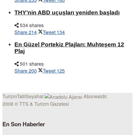
THY’nin ABD uçuşları yeniden başladı
534 shares
Share
214
Tweet
134
En Güzel Portekiz Plajları: Muhteşem 12
Plaj
501 shares
Share
200
Tweet
125
TurizmTatilSeyahat
Abonesidir.
2008 © TTS & Turizm Gazetesi
En Son Haberler