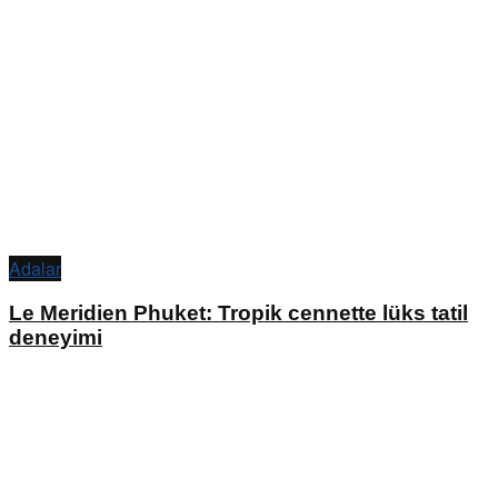
Adalar
Le Meridien Phuket: Tropik cennette lüks tatil
deneyimi