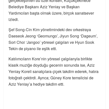
gerçekleştirilen bu özel konseri, Küçükçekmece
Belediye Başkanı Aziz Yeniay ve Başkan
Yardımcıları başta olmak üzere, birçok sanatsever
izledi.
Şef Song-Cin Kim yönetimindeki dev orkestraya
Daeseok Jeong ‘Geomungo’, Jiyun Song ‘Dageum’,
Sori Choi ‘Jangoo’ yöresel çalgıları ve Hyun Sook
Tekin de piyano ile eşlik etti.
Katılımcıların Kore’nin yöresel çalgılarıyla birlikte
klasik muziğe doyduğu gecenin sonunda ise, Aziz
Yeniay Koreli sanatçılara çiçek takdim ederek, hatıra
fotoğrafı çektirdi. Ayrıca; Güney Kore temsilcisi de
Aziz Yeniay’a hediye takdim etti.