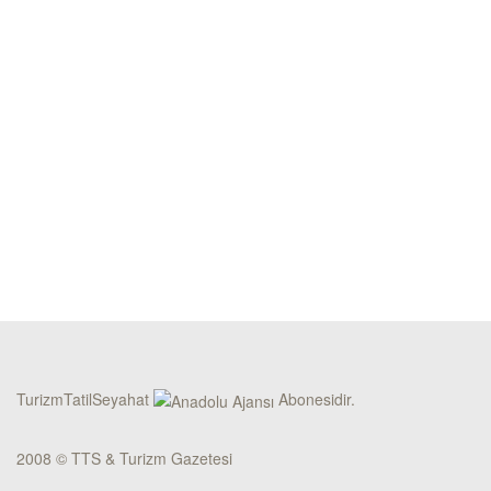
TurizmTatilSeyahat
Abonesidir.
2008 © TTS & Turizm Gazetesi