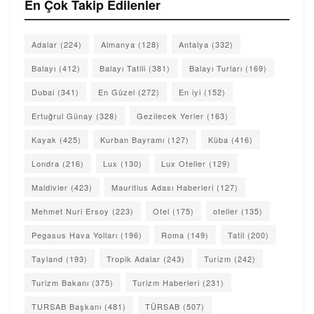
En Çok Takip Edilenler
Adalar
(224)
Almanya
(128)
Antalya
(332)
Balayı
(412)
Balayı Tatili
(381)
Balayı Turları
(169)
Dubai
(341)
En Güzel
(272)
En iyi
(152)
Ertuğrul Günay
(328)
Gezilecek Yerler
(163)
Kayak
(425)
Kurban Bayramı
(127)
Küba
(416)
Londra
(216)
Lux
(130)
Lux Oteller
(129)
Maldivler
(423)
Mauritius Adası Haberleri
(127)
Mehmet Nuri Ersoy
(223)
Otel
(175)
oteller
(135)
Pegasus Hava Yolları
(196)
Roma
(149)
Tatil
(200)
Tayland
(193)
Tropik Adalar
(243)
Turizm
(242)
Turizm Bakanı
(375)
Turizm Haberleri
(231)
TURSAB Başkanı
(481)
TÜRSAB
(507)