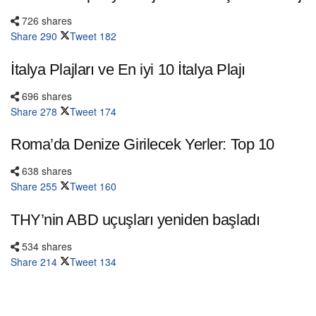
726 shares
Share
290
Tweet
182
İtalya Plajları ve En iyi 10 İtalya Plajı
696 shares
Share
278
Tweet
174
Roma’da Denize Girilecek Yerler: Top 10
638 shares
Share
255
Tweet
160
THY’nin ABD uçuşları yeniden başladı
534 shares
Share
214
Tweet
134