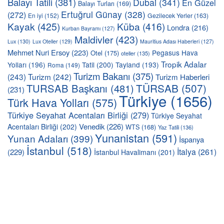
Balayı Tatili
(381)
Dubai
(341)
En Güzel
Balayı Turları
(169)
Ertuğrul Günay
(328)
(272)
En iyi
(152)
Gezilecek Yerler
(163)
Kayak
(425)
Küba
(416)
Londra
(216)
Kurban Bayramı
(127)
Maldivler
(423)
Lux
(130)
Lux Oteller
(129)
Mauritius Adası Haberleri
(127)
Mehmet Nuri Ersoy
(223)
Pegasus Hava
Otel
(175)
oteller
(135)
Tropik Adalar
Yolları
(196)
Tatil
(200)
Tayland
(193)
Roma
(149)
Turizm Bakanı
(375)
(243)
Turizm
(242)
Turizm Haberleri
TÜRSAB
(507)
TURSAB Başkanı
(481)
(231)
Türkiye
(1656)
Türk Hava Yolları
(575)
Türkiye Seyahat Acentaları Birliği
(279)
Türkiye Seyahat
Venedik
(226)
Acentaları Birliği
(202)
WTS
(168)
Yaz Tatili
(136)
Yunanistan
(591)
Yunan Adaları
(399)
İspanya
İstanbul
(518)
İtalya
(261)
(229)
İstanbul Havalimanı
(201)