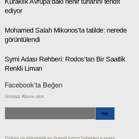
Kuraklık Avrupa’daki nehir turlarını tehdit
ediyor
Mohamed Salah Mikonos’ta tatilde: nerede
görüntülendi
Symi Adası Rehberi: Rodos’tan Bir Saatlik
Renkli Liman
Facebook’ta Beğen
Ücretsiz Abone olun.
Türkiye ve dünyadaki en önemli turizm haberleri e-posta