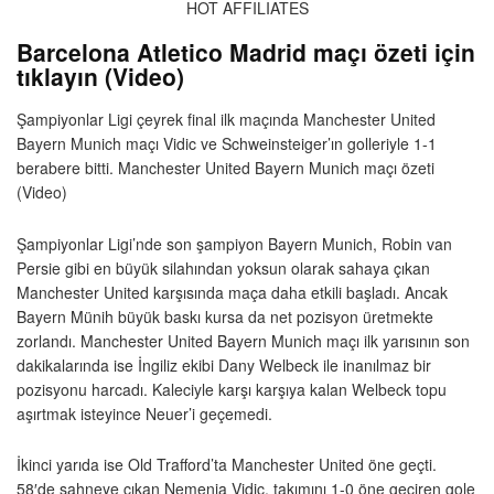
HOT AFFILIATES
Barcelona Atletico Madrid maçı özeti için
tıklayın (Video)
Şampiyonlar Ligi çeyrek final ilk maçında Manchester United
Bayern Munich maçı Vidic ve Schweinsteiger’ın golleriyle 1-1
berabere bitti. Manchester United Bayern Munich maçı özeti
(Video)
Şampiyonlar Ligi’nde son şampiyon Bayern Munich, Robin van
Persie gibi en büyük silahından yoksun olarak sahaya çıkan
Manchester United karşısında maça daha etkili başladı. Ancak
Bayern Münih büyük baskı kursa da net pozisyon üretmekte
zorlandı. Manchester United Bayern Munich maçı ilk yarısının son
dakikalarında ise İngiliz ekibi Dany Welbeck ile inanılmaz bir
pozisyonu harcadı. Kaleciyle karşı karşıya kalan Welbeck topu
aşırtmak isteyince Neuer’i geçemedi.
İkinci yarıda ise Old Trafford’ta Manchester United öne geçti.
58′de sahneye çıkan Nemenja Vidic, takımını 1-0 öne geçiren gole