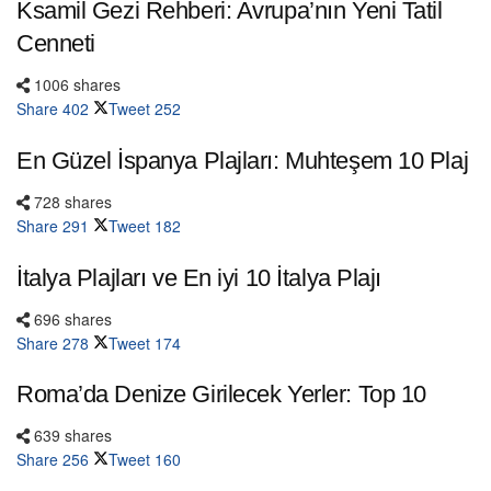
Ksamil Gezi Rehberi: Avrupa’nın Yeni Tatil
Cenneti
1006 shares
Share
402
Tweet
252
En Güzel İspanya Plajları: Muhteşem 10 Plaj
728 shares
Share
291
Tweet
182
İtalya Plajları ve En iyi 10 İtalya Plajı
696 shares
Share
278
Tweet
174
Roma’da Denize Girilecek Yerler: Top 10
639 shares
Share
256
Tweet
160