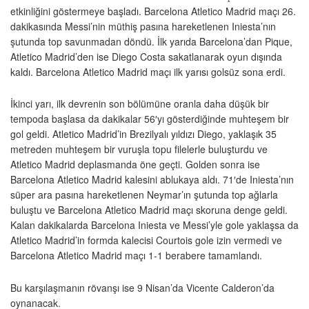
etkinliğini göstermeye başladı. Barcelona Atletico Madrid maçı 26.
dakikasında Messi’nin müthiş pasına hareketlenen Iniesta’nın
şutunda top savunmadan döndü. İlk yarıda Barcelona’dan Pique,
Atletico Madrid’den ise Diego Costa sakatlanarak oyun dışında
kaldı. Barcelona Atletico Madrid maçı ilk yarısı golsüz sona erdi.
İkinci yarı, ilk devrenin son bölümüne oranla daha düşük bir
tempoda başlasa da dakikalar 56′yı gösterdiğinde muhteşem bir
gol geldi. Atletico Madrid’in Brezilyalı yıldızı Diego, yaklaşık 35
metreden muhteşem bir vuruşla topu filelerle buluşturdu ve
Atletico Madrid deplasmanda öne geçti. Golden sonra ise
Barcelona Atletico Madrid kalesini ablukaya aldı. 71′de Iniesta’nın
süper ara pasına hareketlenen Neymar’ın şutunda top ağlarla
buluştu ve Barcelona Atletico Madrid maçı skoruna denge geldi.
Kalan dakikalarda Barcelona Iniesta ve Messi’yle gole yaklaşsa da
Atletico Madrid’in formda kalecisi Courtois gole izin vermedi ve
Barcelona Atletico Madrid maçı 1-1 berabere tamamlandı.
Bu karşılaşmanın rövanşı ise 9 Nisan’da Vicente Calderon’da
oynanacak.