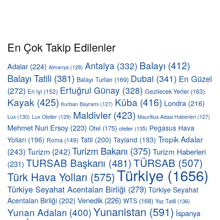
En Çok Takip Edilenler
Balayı
(412)
Antalya
(332)
Adalar
(224)
Almanya
(128)
Balayı Tatili
(381)
Dubai
(341)
En Güzel
Balayı Turları
(169)
Ertuğrul Günay
(328)
(272)
En iyi
(152)
Gezilecek Yerler
(163)
Kayak
(425)
Küba
(416)
Londra
(216)
Kurban Bayramı
(127)
Maldivler
(423)
Lux
(130)
Lux Oteller
(129)
Mauritius Adası Haberleri
(127)
Mehmet Nuri Ersoy
(223)
Pegasus Hava
Otel
(175)
oteller
(135)
Tropik Adalar
Yolları
(196)
Tatil
(200)
Tayland
(193)
Roma
(149)
Turizm Bakanı
(375)
(243)
Turizm
(242)
Turizm Haberleri
TÜRSAB
(507)
TURSAB Başkanı
(481)
(231)
Türkiye
(1656)
Türk Hava Yolları
(575)
Türkiye Seyahat Acentaları Birliği
(279)
Türkiye Seyahat
Venedik
(226)
Acentaları Birliği
(202)
WTS
(168)
Yaz Tatili
(136)
Yunanistan
(591)
Yunan Adaları
(400)
İspanya