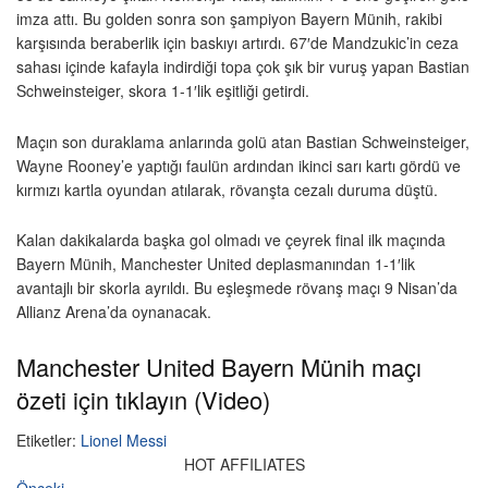
imza attı. Bu golden sonra son şampiyon Bayern Münih, rakibi
karşısında beraberlik için baskıyı artırdı. 67′de Mandzukic’in ceza
sahası içinde kafayla indirdiği topa çok şık bir vuruş yapan Bastian
Schweinsteiger, skora 1-1′lik eşitliği getirdi.
Maçın son duraklama anlarında golü atan Bastian Schweinsteiger,
Wayne Rooney’e yaptığı faulün ardından ikinci sarı kartı gördü ve
kırmızı kartla oyundan atılarak, rövanşta cezalı duruma düştü.
Kalan dakikalarda başka gol olmadı ve çeyrek final ilk maçında
Bayern Münih, Manchester United deplasmanından 1-1′lik
avantajlı bir skorla ayrıldı. Bu eşleşmede rövanş maçı 9 Nisan’da
Allianz Arena’da oynanacak.
Manchester United Bayern Münih maçı
özeti için tıklayın (Video)
Etiketler:
Lionel Messi
HOT AFFILIATES
Önceki