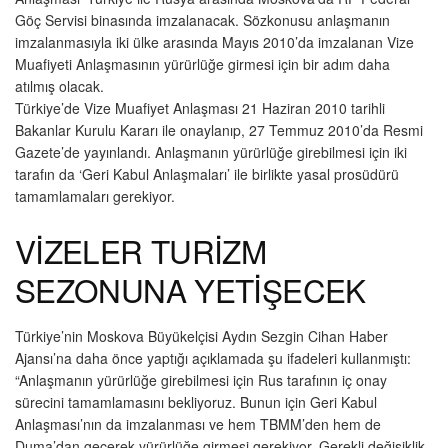
Göç Servisi binasında imzalanacak. Sözkonusu anlaşmanın
imzalanmasıyla iki ülke arasında Mayıs 2010’da imzalanan Vize
Muafiyeti Anlaşmasının yürürlüğe girmesi için bir adım daha
atılmış olacak.
Türkiye’de Vize Muafiyet Anlaşması 21 Haziran 2010 tarihli
Bakanlar Kurulu Kararı ile onaylanıp, 27 Temmuz 2010’da Resmi
Gazete’de yayınlandı. Anlaşmanın yürürlüğe girebilmesi için iki
tarafın da ‘Geri Kabul Anlaşmaları’ ile birlikte yasal prosüdürü
tamamlamaları gerekiyor.
VİZELER TURİZM
SEZONUNA YETİŞECEK
Türkiye’nin Moskova Büyükelçisi Aydın Sezgin Cihan Haber
Ajansı’na daha önce yaptığı açıklamada şu ifadeleri kullanmıştı:
“Anlaşmanın yürürlüğe girebilmesi için Rus tarafının iç onay
sürecini tamamlamasını bekliyoruz. Bunun için Geri Kabul
Anlaşması’nın da imzalanması ve hem TBMM’den hem de
Duma’dan geçerek yürürlüğe girmesi gerekiyor. Gerekli değişiklik