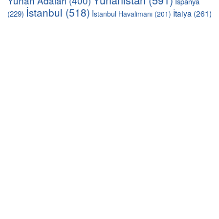
Yunan Adaları
(400)
İspanya
İstanbul
(518)
İtalya
(261)
(229)
İstanbul Havalimanı
(201)