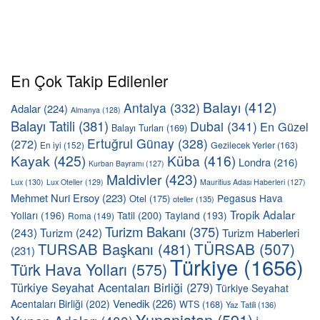
En Çok Takip Edilenler
Balayı
(412)
Antalya
(332)
Adalar
(224)
Almanya
(128)
Balayı Tatili
(381)
Dubai
(341)
En Güzel
Balayı Turları
(169)
Ertuğrul Günay
(328)
(272)
En iyi
(152)
Gezilecek Yerler
(163)
Kayak
(425)
Küba
(416)
Londra
(216)
Kurban Bayramı
(127)
Maldivler
(423)
Lux
(130)
Lux Oteller
(129)
Mauritius Adası Haberleri
(127)
Mehmet Nuri Ersoy
(223)
Pegasus Hava
Otel
(175)
oteller
(135)
Tropik Adalar
Yolları
(196)
Tatil
(200)
Tayland
(193)
Roma
(149)
Turizm Bakanı
(375)
(243)
Turizm
(242)
Turizm Haberleri
TÜRSAB
(507)
TURSAB Başkanı
(481)
(231)
Türkiye
(1656)
Türk Hava Yolları
(575)
Türkiye Seyahat Acentaları Birliği
(279)
Türkiye Seyahat
Venedik
(226)
Acentaları Birliği
(202)
WTS
(168)
Yaz Tatili
(136)
Yunanistan
(591)