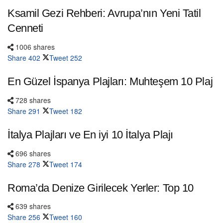
Ksamil Gezi Rehberi: Avrupa’nın Yeni Tatil
Cenneti
1006 shares
Share
402
Tweet
252
En Güzel İspanya Plajları: Muhteşem 10 Plaj
728 shares
Share
291
Tweet
182
İtalya Plajları ve En iyi 10 İtalya Plajı
696 shares
Share
278
Tweet
174
Roma’da Denize Girilecek Yerler: Top 10
639 shares
Share
256
Tweet
160