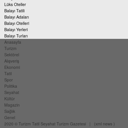
Lüks Oteller
Balayı Tatili
Balayı Adaları
Balayı Otelleri
Balayı Yerleri
Balayı Turları
Anasayfa
Turizm
Sektörel
Alışveriş
Ekonomi
Tatil
Spor
Politika
Seyahat
Kültür
Magazin
Sağlık
Genel
2020 ©
Turizm Tatil Seyahat
Turizm Gazetesi
| (
xml
news
)