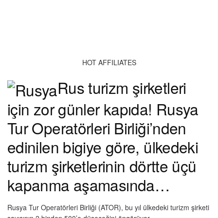
HOT AFFILIATES
Rus turizm şirketleri
için zor günler kapıda! Rusya
Tur Operatörleri Birliği’nden
edinilen bigiye göre, ülkedeki
turizm şirketlerinin dörtte üçü
kapanma aşamasında…
Rusya Tur Operatörleri Birliği (ATOR), bu yıl ülkedeki turizm şirketi
sayısının 2 binden 500’e düşeceğini öngörüyor.