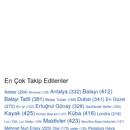
En Çok Takip Edilenler
Balayı
(412)
Antalya
(332)
Adalar
(224)
Almanya
(128)
Balayı Tatili
(381)
Dubai
(341)
En Güzel
Balayı Turları
(169)
Ertuğrul Günay
(328)
(272)
En iyi
(152)
Gezilecek Yerler
(163)
Kayak
(425)
Küba
(416)
Londra
(216)
Kurban Bayramı
(127)
Maldivler
(423)
Lux
(130)
Lux Oteller
(129)
Mauritius Adası Haberleri
(127)
Mehmet Nuri Ersoy
(223)
Pegasus Hava
Otel
(175)
oteller
(135)