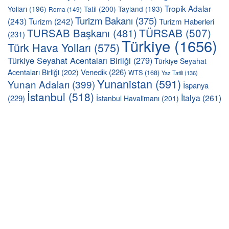
Tropik Adalar
Yolları
(196)
Tatil
(200)
Tayland
(193)
Roma
(149)
Turizm Bakanı
(375)
(243)
Turizm
(242)
Turizm Haberleri
TÜRSAB
(507)
TURSAB Başkanı
(481)
(231)
Türkiye
(1656)
Türk Hava Yolları
(575)
Türkiye Seyahat Acentaları Birliği
(279)
Türkiye Seyahat
Venedik
(226)
Acentaları Birliği
(202)
WTS
(168)
Yaz Tatili
(136)
Yunanistan
(591)
Yunan Adaları
(399)
İspanya
İstanbul
(518)
İtalya
(261)
(229)
İstanbul Havalimanı
(201)