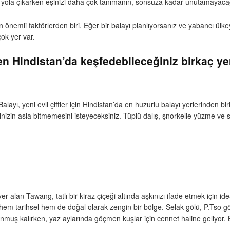
kte yola çıkarken eşinizi daha çok tanımanın, sonsuza kadar unutamayacağ
önemli faktörlerden biri. Eğer bir balayı planlıyorsanız ve yabancı ülke
ok yer var.
en Hindistan’da keşfedebileceğiniz birkaç ye
alayı, yeni evli çiftler için Hindistan’da en huzurlu balayı yerlerinden 
inizin asla bitmemesini isteyeceksiniz. Tüplü dalış, şnorkelle yüzme ve s
yer alan Tawang, tatlı bir kiraz çiçeği altında aşkınızı ifade etmek için id
em tarihsel hem de doğal olarak zengin bir bölge. Selak gölü, P.Tso 
donmuş kalırken, yaz aylarında göçmen kuşlar için cennet haline geliyor. B