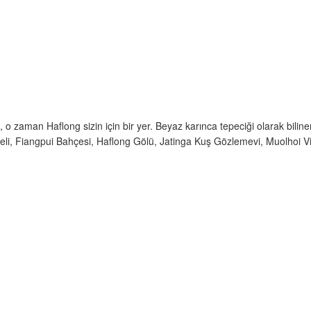
, o zaman Haflong sizin için bir yer. Beyaz karınca tepeciği olarak bil
keli, Fiangpui Bahçesi, Haflong Gölü, Jatinga Kuş Gözlemevi, Muolhoi Vil