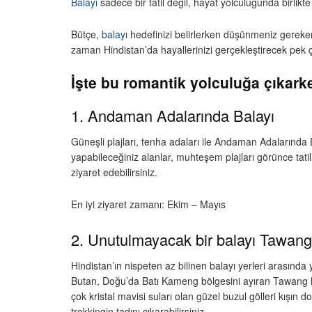
Balayı
sadece bir tatil değil, hayat yolculuğunda birli
Bütçe,
balayı
hedefinizi belirlerken düşünmeniz gereken 
zaman Hindistan’da hayallerinizi gerçekleştirecek pek ç
İşte bu romantik yolculuğa çıkark
1. Andaman Adalarında Balayı
Güneşli plajları, tenha adaları ile Andaman Adalarında B
yapabileceğiniz alanlar, muhteşem plajları görünce tatil
ziyaret edebilirsiniz.
En iyi ziyaret zamanı: Ekim – Mayıs
2. Unutulmayacak bir balayı Tawang
Hindistan’ın nispeten az bilinen balayı yerleri arasında 
Butan, Doğu’da Batı Kameng bölgesini ayıran Tawang h
çok kristal mavisi suları olan güzel buzul gölleri kışın 
trekkingin tadını çıkarabilirsiniz.