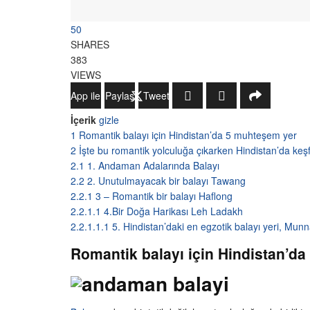
50
SHARES
383
VIEWS
WhatsApp ile Gönder
Paylaş
Tweetle
İçerik
gizle
1
Romantik balayı için Hindistan’da 5 muhteşem yer
2
İşte bu romantik yolculuğa çıkarken Hindistan’da keşf
2.1
1. Andaman Adalarında Balayı
2.2
2. Unutulmayacak bir balayı Tawang
2.2.1
3 – Romantik bir balayı Haflong
2.2.1.1
4.Bir Doğa Harikası Leh Ladakh
2.2.1.1.1
5. Hindistan’daki en egzotik balayı yeri, Munn
Romantik balayı için Hindistan’d