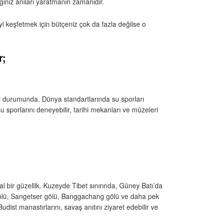
ınız anıları yaratmanın zamanıdır.
yi keşfetmek için bütçeniz çok da fazla değilse o
r;
biri durumunda. Dünya standartlarında su sporları
u sporlarını deneyebilir, tarihi mekanları ve müzeleri
eal bir güzellik. Kuzeyde Tibet sınırında, Güney Batı’da
gölü, Sangetser gölü, Banggachang gölü ve daha pek
udist manastırlarını, savaş anıtını ziyaret edebilir ve