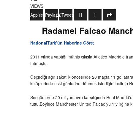
VIEWS
WhatsApp ile Gönder
Paylaş
Tweetle
Radamel Falcao Manches
NationalTurk’ün Haberine Göre;
2011 yılında yaptığı müthiş çıkışla Atletico Madrid’e 
tutmuştu.
Geçirdiği ağır sakatlık öncesinde 20 maçta 11 gol atara
kulüplerinde eski günlerine dönmek istediğini belirtip R
Sın günlerde 20 milyon avro karşılığında Real Madrid’e
tuttu.Böylece Manchester United Falcao’yu 1 yıllığına ki