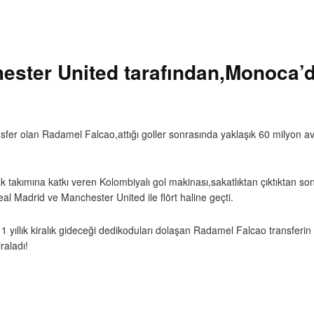
ter United tarafından,Monoca’dan
transfer olan Radamel Falcao,attığı goller sonrasında yaklaşık 60 mily
k takımına katkı veren Kolombiyalı gol makinası,sakatlıktan çıktıktan s
eal Madrid ve Manchester United ile flört haline geçti.
 1 yıllık kiralık gideceği dedikoduları dolaşan Radamel Falcao transfe
raladı!