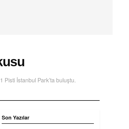
kusu
Pisti İstanbul Park’ta buluştu.
Son Yazılar