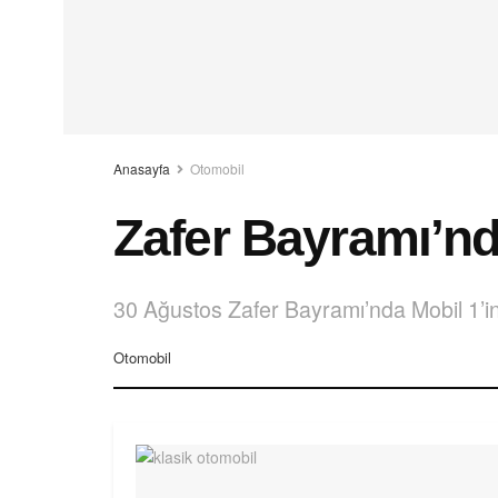
Anasayfa
Otomobil
Zafer Bayramı’nd
30 Ağustos Zafer Bayramı’nda Mobil 1’in 
Otomobil