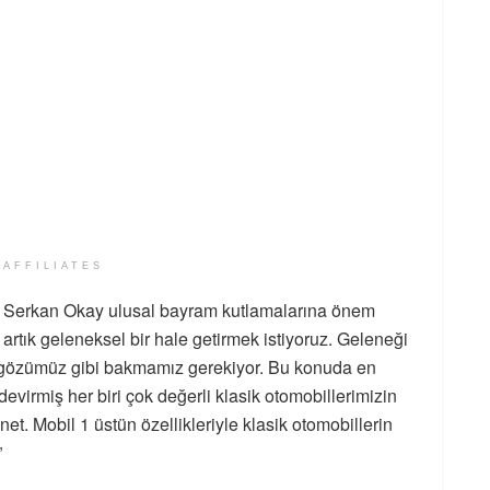
 AFFILIATES
nı Serkan Okay ulusal bayram kutlamalarına önem
 artık geleneksel bir hale getirmek istiyoruz. Geleneği
e gözümüz gibi bakmamız gerekiyor. Bu konuda en
evirmiş her biri çok değerli klasik otomobillerimizin
et. Mobil 1 üstün özellikleriyle klasik otomobillerin
”