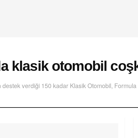
a klasik otomobil coş
destek verdiği 150 kadar Klasik Otomobil, Formula 1 