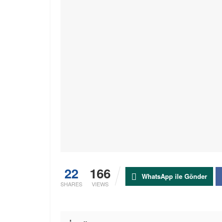
22
166
WhatsApp ile Gönder
SHARES
VIEWS