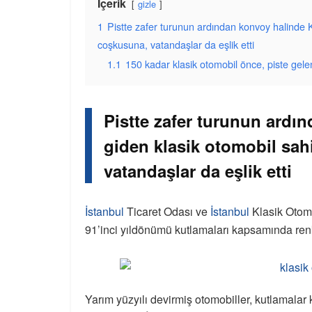
İçerik
gizle
1
Pistte zafer turunun ardından konvoy halinde 
coşkusuna, vatandaşlar da eşlik etti
1.1
150 kadar klasik otomobil önce, piste gelen
Pistte zafer turunun ardı
giden klasik otomobil sah
vatandaşlar da eşlik etti
İstanbul
Ticaret Odası ve
İstanbul
Klasik Otomo
91’inci yıldönümü kutlamaları kapsamında renkl
Yarım yüzyılı devirmiş otomobiller, kutlamala