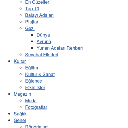
En Güzeller
Top 10
Balayı Adaları
Plajlar
Gezi
Dünya
Avrupa
Yunan Adaları Rehberi
Seyahat Fikirleri
Kültür
Eğitim
Kültür & Sanat
Eğlence
Etkinlikler
Magazin
Moda
Fotoğraflar
Sağlık
Genel
Röportajlar