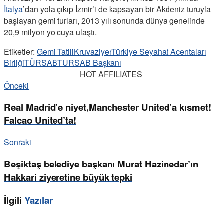
İtalya
’dan yola çıkıp İzmir’i de kapsayan bir Akdeniz turuyla
başlayan gemi turları, 2013 yılı sonunda dünya genelinde
20,9 milyon yolcuya ulaştı.
Etiketler:
Gemi Tatili
Kruvaziyer
Türkiye Seyahat Acentaları
Birliği
TÜRSAB
TURSAB Başkanı
HOT AFFILIATES
Önceki
Real Madrid’e niyet,Manchester United’a kısmet!
Falcao United’ta!
Sonraki
Beşiktaş belediye başkanı Murat Hazinedar’ın
Hakkari ziyeretine büyük tepki
İlgili
Yazılar