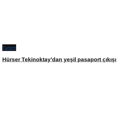
Turizm
Hürser Tekinoktay’dan yeşil pasaport çıkışı