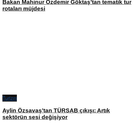
Bakan Mahinur Özdemir Göktaş’tan tematik tur
rotaları müjdesi
Turizm
Aylin Özsavaş’tan TÜRSAB çıkışı: Artık
sektörün sesi değişiyor