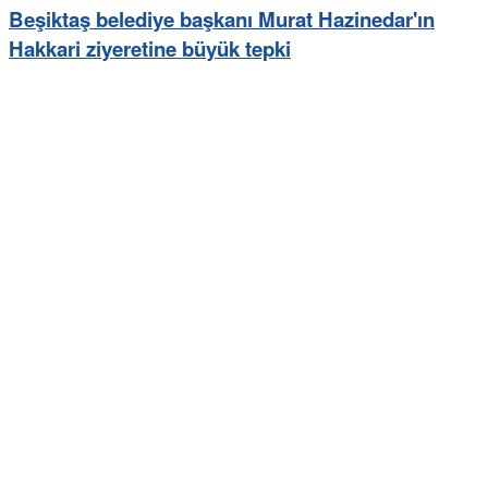
Beşiktaş belediye başkanı Murat Hazinedar'ın
Hakkari ziyeretine büyük tepki