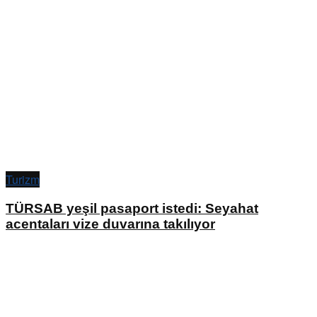
Turizm
TÜRSAB yeşil pasaport istedi: Seyahat
acentaları vize duvarına takılıyor