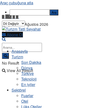
Araç çubuğuna atla
Ara
Perşembe, 6 Ağustos 2026
Abone Ol
Anasayfa
Turizm
Son Dakika
No Result
Dünya
View All Result
Türkiye
Teknoloji
En iyiler
Sektörel
Fuarlar
Otel
Lüks Oteller