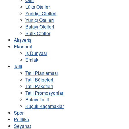
Otel
Lüks Oteller
Yurtdışı Otelleri
Yurtiçi Otelleri
Balayı Otelleri
Butik Oteller
Alışveriş
Ekonomi
İş Dünyası
Emlak
Tatil
Tatil Planlaması
Tatil Bölgeleri
Tatil Paketleri
Tatil Promosyonları
Balayı Tatili
Küçük Kaçamaklar
Spor
Politika
Seyahat