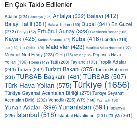
En Çok Takip Edilenler
Balayı
(412)
Antalya
(332)
Adalar
(224)
Almanya
(128)
Balayı Tatili
(381)
Dubai
(341)
En Güzel
Balayı Turları
(169)
Ertuğrul Günay
(328)
(272)
En iyi
(152)
Gezilecek Yerler
(163)
Kayak
(425)
Küba
(416)
Londra
(216)
Kurban Bayramı
(127)
Maldivler
(423)
Lux
(130)
Lux Oteller
(129)
Mauritius Adası Haberleri
(127)
Mehmet Nuri Ersoy
(223)
Pegasus Hava
Otel
(175)
oteller
(135)
Tropik Adalar
Yolları
(196)
Tatil
(200)
Tayland
(193)
Roma
(149)
Turizm Bakanı
(375)
(243)
Turizm
(242)
Turizm Haberleri
TÜRSAB
(507)
TURSAB Başkanı
(481)
(231)
Türkiye
(1656)
Türk Hava Yolları
(575)
Türkiye Seyahat Acentaları Birliği
(279)
Türkiye Seyahat
Venedik
(226)
Acentaları Birliği
(202)
WTS
(168)
Yaz Tatili
(136)
Yunanistan
(591)
Yunan Adaları
(399)
İspanya
İstanbul
(518)
İtalya
(261)
(229)
İstanbul Havalimanı
(201)