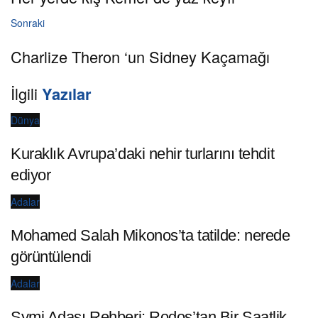
Sonraki
Charlize Theron ‘un Sidney Kaçamağı
İlgili
Yazılar
Dünya
Kuraklık Avrupa’daki nehir turlarını tehdit
ediyor
Adalar
Mohamed Salah Mikonos’ta tatilde: nerede
görüntülendi
Adalar
Symi Adası Rehberi: Rodos’tan Bir Saatlik