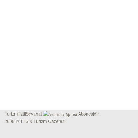
TurizmTatilSeyahat
Abonesidir.
2008 © TTS & Turizm Gazetesi