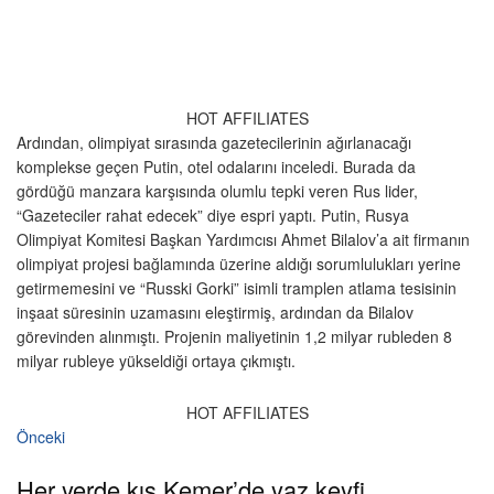
HOT AFFILIATES
Ardından, olimpiyat sırasında gazetecilerinin ağırlanacağı
komplekse geçen Putin, otel odalarını inceledi. Burada da
gördüğü manzara karşısında olumlu tepki veren Rus lider,
“Gazeteciler rahat edecek” diye espri yaptı. Putin, Rusya
Olimpiyat Komitesi Başkan Yardımcısı Ahmet Bilalov’a ait firmanın
olimpiyat projesi bağlamında üzerine aldığı sorumlulukları yerine
getirmemesini ve “Russki Gorki” isimli tramplen atlama tesisinin
inşaat süresinin uzamasını eleştirmiş, ardından da Bilalov
görevinden alınmıştı. Projenin maliyetinin 1,2 milyar rubleden 8
milyar rubleye yükseldiği ortaya çıkmıştı.
HOT AFFILIATES
Önceki
Her yerde kış Kemer’de yaz keyfi