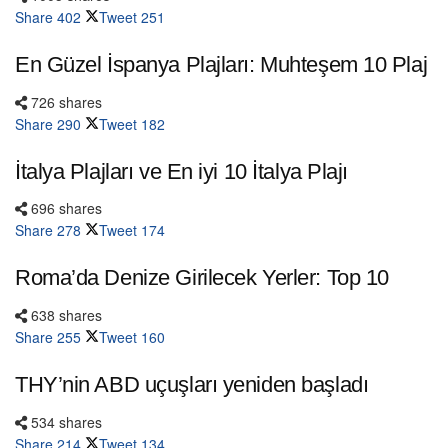
Share
402
Tweet
251
En Güzel İspanya Plajları: Muhteşem 10 Plaj
726 shares
Share
290
Tweet
182
İtalya Plajları ve En iyi 10 İtalya Plajı
696 shares
Share
278
Tweet
174
Roma’da Denize Girilecek Yerler: Top 10
638 shares
Share
255
Tweet
160
THY’nin ABD uçuşları yeniden başladı
534 shares
Share
214
Tweet
134