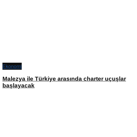
Ekonomi
Malezya ile Türkiye arasında charter uçuşlar
başlayacak