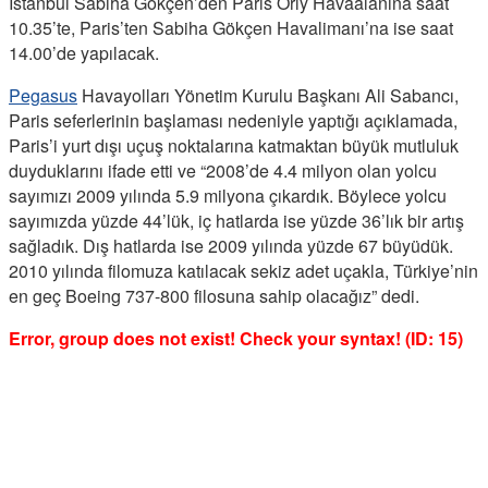
İstanbul Sabiha Gökçen’den Paris Orly Havaalanına saat
10.35’te, Paris’ten Sabiha Gökçen Havalimanı’na ise saat
14.00’de yapılacak.
Pegasus
Havayolları Yönetim Kurulu Başkanı Ali Sabancı,
Paris seferlerinin başlaması nedeniyle yaptığı açıklamada,
Paris’i yurt dışı uçuş noktalarına katmaktan büyük mutluluk
duyduklarını ifade etti ve “2008’de 4.4 milyon olan yolcu
sayımızı 2009 yılında 5.9 milyona çıkardık. Böylece yolcu
sayımızda yüzde 44’lük, iç hatlarda ise yüzde 36’lık bir artış
sağladık. Dış hatlarda ise 2009 yılında yüzde 67 büyüdük.
2010 yılında filomuza katılacak sekiz adet uçakla, Türkiye’nin
en geç Boeing 737-800 filosuna sahip olacağız” dedi.
Error, group does not exist! Check your syntax! (ID: 15)