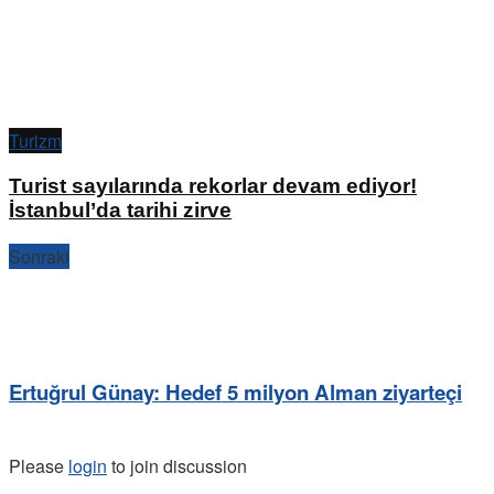
Turizm
Turist sayılarında rekorlar devam ediyor!
İstanbul’da tarihi zirve
Sonraki
Ertuğrul Günay: Hedef 5 milyon Alman ziyarteçi
Please
login
to join discussion