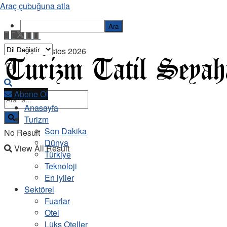
Araç çubuğuna atla
Ara
Cuma, 7 Ağustos 2026
Abone Ol
Anasayfa
Turizm
Son Dakika
No Result
Dünya
View All Result
Türkiye
Teknoloji
En iyiler
Sektörel
Fuarlar
Otel
Lüks Oteller