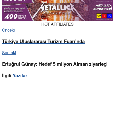
HOT AFFILIATES
Önceki
Türkiye Uluslararası Turizm Fuarı’nda
Sonraki
Ertuğrul Günay: Hedef 5 milyon Alman ziyarteçi
İlgili
Yazılar