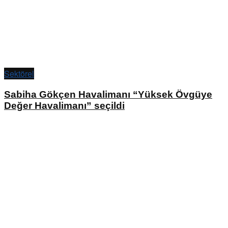
Sektörel
Sabiha Gökçen Havalimanı “Yüksek Övgüye
Değer Havalimanı” seçildi