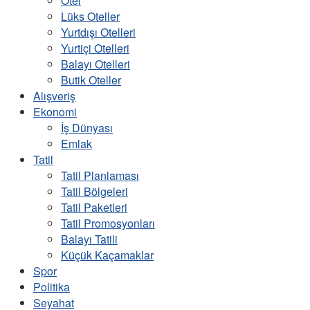
Otel
Lüks Oteller
Yurtdışı Otelleri
Yurtiçi Otelleri
Balayı Otelleri
Butik Oteller
Alışveriş
Ekonomi
İş Dünyası
Emlak
Tatil
Tatil Planlaması
Tatil Bölgeleri
Tatil Paketleri
Tatil Promosyonları
Balayı Tatili
Küçük Kaçamaklar
Spor
Politika
Seyahat