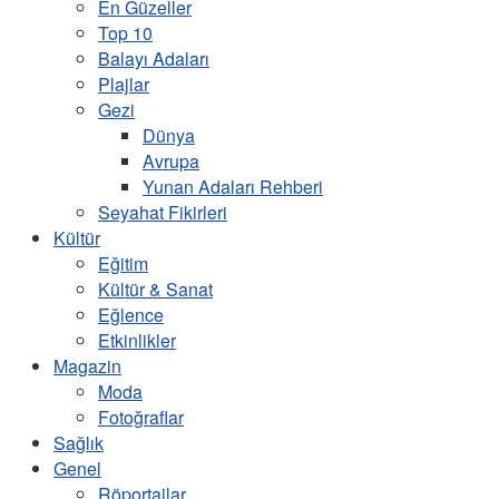
En Güzeller
Top 10
Balayı Adaları
Plajlar
Gezi
Dünya
Avrupa
Yunan Adaları Rehberi
Seyahat Fikirleri
Kültür
Eğitim
Kültür & Sanat
Eğlence
Etkinlikler
Magazin
Moda
Fotoğraflar
Sağlık
Genel
Röportajlar