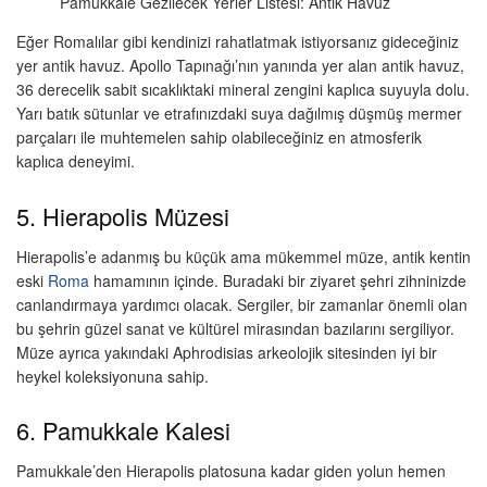
Pamukkale Gezilecek Yerler Listesi: Antik Havuz
Eğer Romalılar gibi kendinizi rahatlatmak istiyorsanız gideceğiniz
yer antik havuz. Apollo Tapınağı’nın yanında yer alan antik havuz,
36 derecelik sabit sıcaklıktaki mineral zengini kaplıca suyuyla dolu.
Yarı batık sütunlar ve etrafınızdaki suya dağılmış düşmüş mermer
parçaları ile muhtemelen sahip olabileceğiniz en atmosferik
kaplıca deneyimi.
5. Hierapolis Müzesi
Hierapolis’e adanmış bu küçük ama mükemmel müze, antik kentin
eski
Roma
hamamının içinde. Buradaki bir ziyaret şehri zihninizde
canlandırmaya yardımcı olacak. Sergiler, bir zamanlar önemli olan
bu şehrin güzel sanat ve kültürel mirasından bazılarını sergiliyor.
Müze ayrıca yakındaki Aphrodisias arkeolojik sitesinden iyi bir
heykel koleksiyonuna sahip.
6. Pamukkale Kalesi
Pamukkale’den Hierapolis platosuna kadar giden yolun hemen