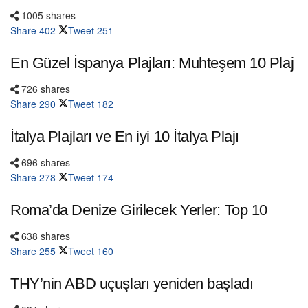
1005 shares
Share
402
Tweet
251
En Güzel İspanya Plajları: Muhteşem 10 Plaj
726 shares
Share
290
Tweet
182
İtalya Plajları ve En iyi 10 İtalya Plajı
696 shares
Share
278
Tweet
174
Roma’da Denize Girilecek Yerler: Top 10
638 shares
Share
255
Tweet
160
THY’nin ABD uçuşları yeniden başladı