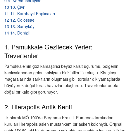
9
9. Kervansaraylar
10
10. Çivril
11
11. Karahayıt Kaplıcaları
12
12. Colossae
13
13. Sarayköy
14
14. Denizli
1. Pamukkale Gezilecek Yerler:
Travertenler
Pamukkale’nin göz kamaştırıcı beyaz kalsit uçurumu, bölgenin
kaplıcalarından gelen kalsiyum birikintileri ile oluştu. Kireçtaşı
mağaralarında sarkıtların oluşması gibi, tortular dik yamaçlarda
büyüyerek doğal teras havuzları oluşturdu. Travertenler adeta
doğal bir kale gibi görünüyor.
2. Hierapolis Antik Kenti
İlk olarak MÖ 190’da Bergama Kralı II. Eumenes tarafından
kurulan Hierapolis aslen müstahkem bir askeri koloniydi. Orijinal
şehir MS 60’taki bir depremde yok oldu ve yeniden inşa edildikten