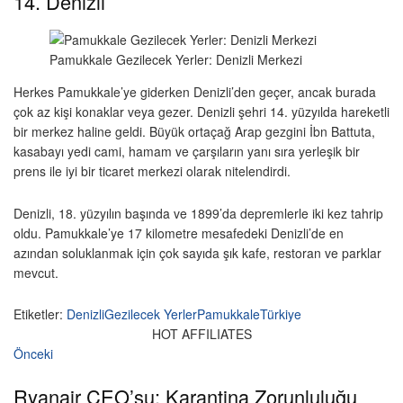
14. Denizli
Pamukkale Gezilecek Yerler: Denizli Merkezi
Herkes Pamukkale’ye giderken Denizli’den geçer, ancak burada
çok az kişi konaklar veya gezer. Denizli şehri 14. yüzyılda hareketli
bir merkez haline geldi. Büyük ortaçağ Arap gezgini İbn Battuta,
kasabayı yedi cami, hamam ve çarşıların yanı sıra yerleşik bir
prens ile iyi bir ticaret merkezi olarak nitelendirdi.
Denizli, 18. yüzyılın başında ve 1899’da depremlerle iki kez tahrip
oldu. Pamukkale’ye 17 kilometre mesafedeki Denizli’de en
azından soluklanmak için çok sayıda şık kafe, restoran ve parklar
mevcut.
Etiketler:
Denizli
Gezilecek Yerler
Pamukkale
Türkiye
HOT AFFILIATES
Önceki
Ryanair CEO’su: Karantina Zorunluluğu