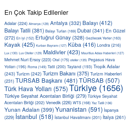
En Çok Takip Edilenler
Balayı
(412)
Antalya
(332)
Adalar
(224)
Almanya
(128)
Balayı Tatili
(381)
Dubai
(341)
En Güzel
Balayı Turları
(169)
Ertuğrul Günay
(328)
(272)
En iyi
(152)
Gezilecek Yerler
(163)
Kayak
(425)
Küba
(416)
Londra
(216)
Kurban Bayramı
(127)
Maldivler
(423)
Lux
(130)
Lux Oteller
(129)
Mauritius Adası Haberleri
(127)
Mehmet Nuri Ersoy
(223)
Pegasus Hava
Otel
(175)
oteller
(135)
Tropik Adalar
Yolları
(196)
Tatil
(200)
Tayland
(193)
Roma
(149)
Turizm Bakanı
(375)
(243)
Turizm
(242)
Turizm Haberleri
TÜRSAB
(507)
TURSAB Başkanı
(481)
(231)
Türkiye
(1656)
Türk Hava Yolları
(575)
Türkiye Seyahat Acentaları Birliği
(279)
Türkiye Seyahat
Venedik
(226)
Acentaları Birliği
(202)
WTS
(168)
Yaz Tatili
(136)
Yunanistan
(591)
Yunan Adaları
(399)
İspanya
İstanbul
(518)
İtalya
(261)
(229)
İstanbul Havalimanı
(201)