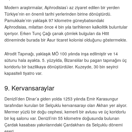
Modern araştırmalar, Aphrodisias’ı az ziyaret edilen bir yerden
Türkiye’nin en önemli tarihi yerlerinden birine dönüştürdü.
Pamukkale’nin yaklaşık 97 kilometre güneybatısındaki
Aphrodisias, milattan önce 4 bin yıla tarihlenen kalkolitik buluntular
içeriyor. Erken Tunç Çağı çanak çömlek bulguları da Hitit
döneminde burada bir Asur ticaret kolonisi olduğunu göstermekte.
Afrodit Tapınağı, yaklaşık MÖ 100 yılında inşa edilmiştir ve 14
sütunu hala ayakta. 5. yüzyılda, Bizanslılar bu pagan tapınağını üç
koridorlu bir bazilikaya dönüştürdüler. Kuzeyde, 30 bin seyirci
kapasiteli tiyatro var.
9. Kervansaraylar
Denizli’den Dinar’a giden yolda 1253 yılında Emir Karasungur
tarafından kurulan bir Selçuklu kervansarayı olan Akhan yer alıyor.
Mermer yüzlü bir doğu cephesi, kemerli bir avlusu ve üç koridorlu
bir kış salonu var. Denizli’nin 55 kilometre doğusunda bulunan
Çardak kasabası yakınlarındaki Çardakhanı da Selçuklu dönemi
eseri.