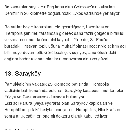
Bir zamanlar büyük bir Frig kenti olan Colossae’nin kalıntıları,
Denizli’nin 20 kilometre doğusundaki Lykos vadisinde yer alıyor.
Romalılar bölge kontrolünü ele geçirdiğinde, Laodikeia ve
Hierapolis şehirleri tarafından giderek daha fazla gölgede bırakıldı
ve kasaba sonunda önemini kaybetti. Yine de, St. Paul’un
buradaki Hristiyan topluluğuna muhalif olması nedeniyle şehrin adı
bilinmeye devam etti. Görülecek çok şey yok, ama ötesindeki
dağlara kadar uzanan alanların manzarası oldukça güzel.
13. Sarayköy
Pamukkale’nin yaklaşık 25 kilometre batısında, Hierapolis
vadisinin batı kenarında bulunan Sarayköy kasabası, muhtemelen
Frigya ve Cara arasındaki sınırda bulunuyor.
Eski adı Karura (veya Kyorara) olan Sarayköy kaplıcaları ve
Herophilian tıp fakültesiyle tanınıyordu. Herophilus, Hipokrat’tan
sonra antik çağın en önemli doktoru olarak kabul ediliyor.