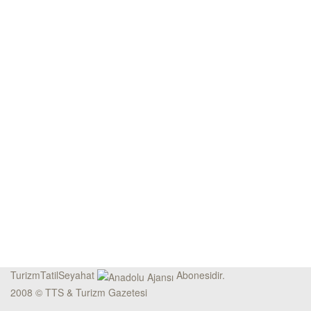
TurizmTatilSeyahat
Abonesidir.
2008 © TTS & Turizm Gazetesi