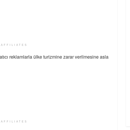
 AFFILIATES
datıcı reklamlarla ülke turizmine zarar verilmesine asla
 AFFILIATES