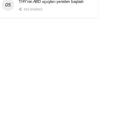
THY’nin ABD uçuşları yeniden başladı
534 SHARES