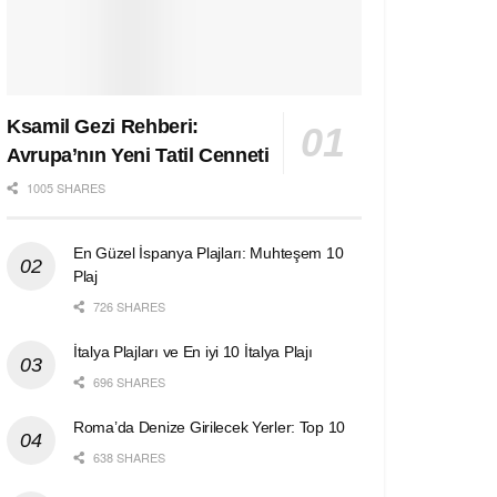
Ksamil Gezi Rehberi:
Avrupa’nın Yeni Tatil Cenneti
1005 SHARES
En Güzel İspanya Plajları: Muhteşem 10
Plaj
726 SHARES
İtalya Plajları ve En iyi 10 İtalya Plajı
696 SHARES
Roma’da Denize Girilecek Yerler: Top 10
638 SHARES