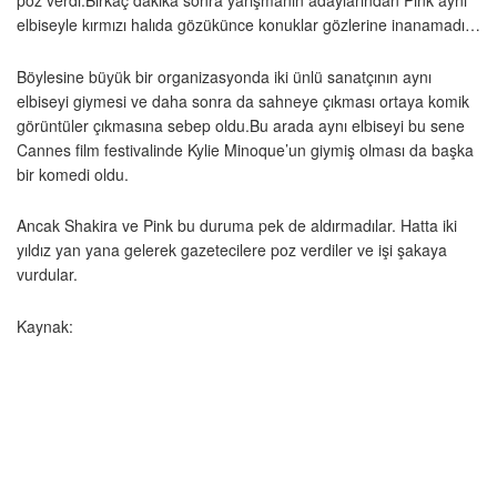
poz verdi.Birkaç dakika sonra yarışmanın adaylarından Pink aynı
elbiseyle kırmızı halıda gözükünce konuklar gözlerine inanamadı…
Böylesine büyük bir organizasyonda iki ünlü sanatçının aynı
elbiseyi giymesi ve daha sonra da sahneye çıkması ortaya komik
görüntüler çıkmasına sebep oldu.Bu arada aynı elbiseyi bu sene
Cannes film festivalinde Kylie Minoque’un giymiş olması da başka
bir komedi oldu.
Ancak Shakira ve Pink bu duruma pek de aldırmadılar. Hatta iki
yıldız yan yana gelerek gazetecilere poz verdiler ve işi şakaya
vurdular.
Kaynak: