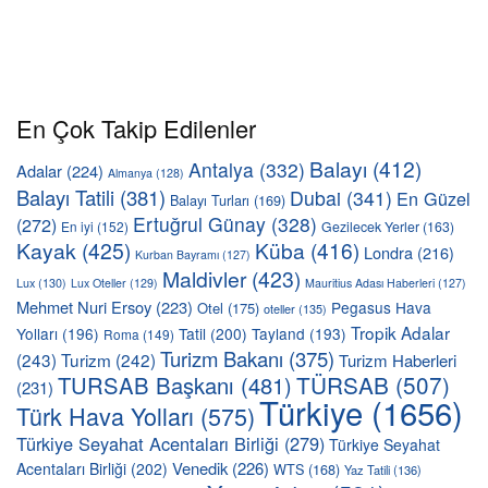
En Çok Takip Edilenler
Balayı
(412)
Antalya
(332)
Adalar
(224)
Almanya
(128)
Balayı Tatili
(381)
Dubai
(341)
En Güzel
Balayı Turları
(169)
Ertuğrul Günay
(328)
(272)
En iyi
(152)
Gezilecek Yerler
(163)
Kayak
(425)
Küba
(416)
Londra
(216)
Kurban Bayramı
(127)
Maldivler
(423)
Lux
(130)
Lux Oteller
(129)
Mauritius Adası Haberleri
(127)
Mehmet Nuri Ersoy
(223)
Pegasus Hava
Otel
(175)
oteller
(135)
Tropik Adalar
Yolları
(196)
Tatil
(200)
Tayland
(193)
Roma
(149)
Turizm Bakanı
(375)
(243)
Turizm
(242)
Turizm Haberleri
TÜRSAB
(507)
TURSAB Başkanı
(481)
(231)
Türkiye
(1656)
Türk Hava Yolları
(575)
Türkiye Seyahat Acentaları Birliği
(279)
Türkiye Seyahat
Venedik
(226)
Acentaları Birliği
(202)
WTS
(168)
Yaz Tatili
(136)