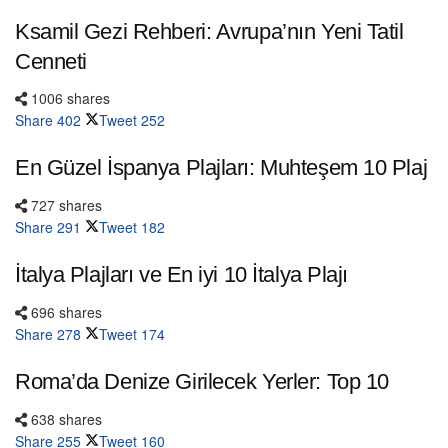
Ksamil Gezi Rehberi: Avrupa’nın Yeni Tatil
Cenneti
1006 shares
Share
402
Tweet
252
En Güzel İspanya Plajları: Muhteşem 10 Plaj
727 shares
Share
291
Tweet
182
İtalya Plajları ve En iyi 10 İtalya Plajı
696 shares
Share
278
Tweet
174
Roma’da Denize Girilecek Yerler: Top 10
638 shares
Share
255
Tweet
160