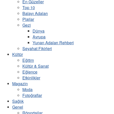
En Güzeller
Top 10
Balayı Adaları
Plajlar
Gezi
Dünya
Avrupa
Yunan Adaları Rehberi
Seyahat Fikirleri
Kültür
Eğitim
Kültür & Sanat
Eğlence
Etkinlikler
Magazin
Moda
Fotoğraflar
Sağlık
Genel
Röportajlar