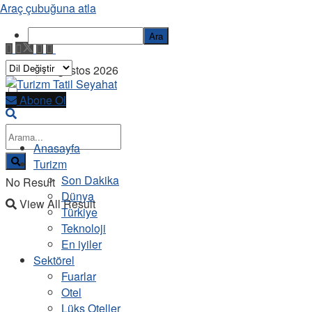
Araç çubuğuna atla
Ara
Cuma, 7 Ağustos 2026
Abone Ol
Anasayfa
Turizm
Son Dakika
No Result
Dünya
View All Result
Türkiye
Teknoloji
En iyiler
Sektörel
Fuarlar
Otel
Lüks Oteller