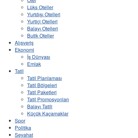
Otel
Lüks Oteller
Yurtdışı Otelleri
Yurtiçi Otelleri
Balayı Otelleri
Butik Oteller
Alışveriş
Ekonomi
İş Dünyası
Emlak
Tatil
Tatil Planlaması
Tatil Bölgeleri
Tatil Paketleri
Tatil Promosyonları
Balayı Tatili
Küçük Kaçamaklar
Spor
Politika
Seyahat