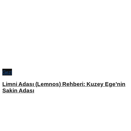
Gezi
Limni Adası (Lemnos) Rehberi: Kuzey Ege’nin
Sakin Adası