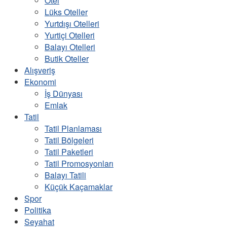
Otel
Lüks Oteller
Yurtdışı Otelleri
Yurtiçi Otelleri
Balayı Otelleri
Butik Oteller
Alışveriş
Ekonomi
İş Dünyası
Emlak
Tatil
Tatil Planlaması
Tatil Bölgeleri
Tatil Paketleri
Tatil Promosyonları
Balayı Tatili
Küçük Kaçamaklar
Spor
Politika
Seyahat