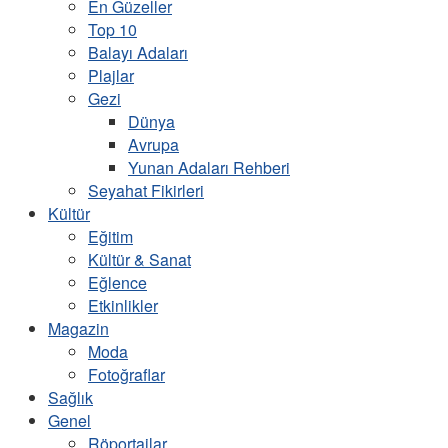
En Güzeller
Top 10
Balayı Adaları
Plajlar
Gezi
Dünya
Avrupa
Yunan Adaları Rehberi
Seyahat Fikirleri
Kültür
Eğitim
Kültür & Sanat
Eğlence
Etkinlikler
Magazin
Moda
Fotoğraflar
Sağlık
Genel
Röportajlar