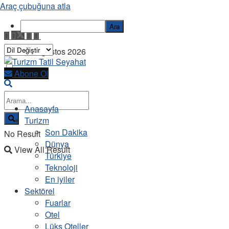
Araç çubuğuna atla
Ara
Pazar, 9 Ağustos 2026
Abone Ol
Anasayfa
Turizm
Son Dakika
No Result
Dünya
View All Result
Türkiye
Teknoloji
En iyiler
Sektörel
Fuarlar
Otel
Lüks Oteller