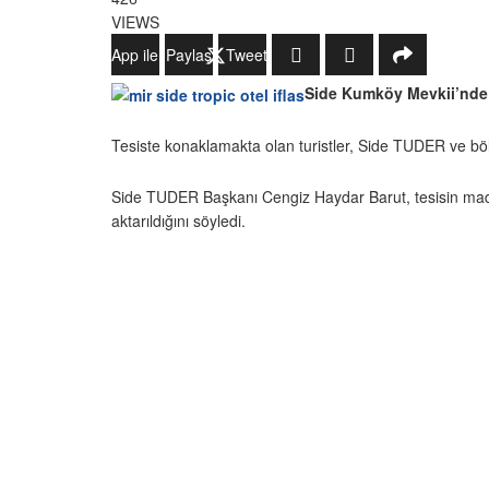
VIEWS
WhatsApp ile Gönder
Paylaş
Tweetle
Side Kumköy Mevkii’nde h
Tesiste konaklamakta olan turistler, Side TUDER ve bölge 
Side TUDER Başkanı Cengiz Haydar Barut, tesisin maddi
aktarıldığını söyledi.