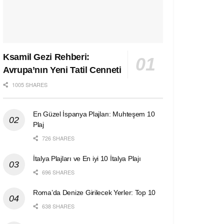
Ksamil Gezi Rehberi:
Avrupa’nın Yeni Tatil Cenneti
1005 SHARES
En Güzel İspanya Plajları: Muhteşem 10
Plaj
726 SHARES
İtalya Plajları ve En iyi 10 İtalya Plajı
696 SHARES
Roma’da Denize Girilecek Yerler: Top 10
638 SHARES