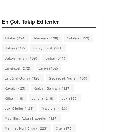
En Çok Takip Edilenler
Adalar
(224)
Almanya
(128)
Antalya
(332)
Balayı
(412)
Balayı Tatili
(381)
Balayı Turları
(169)
Dubai
(341)
En Güzel
(272)
En iyi
(152)
Ertuğrul Günay
(328)
Gezilecek Yerler
(163)
Kayak
(425)
Kurban Bayramı
(127)
Küba
(416)
Londra
(216)
Lux
(130)
Lux Oteller
(129)
Maldivler
(423)
Mauritius Adası Haberleri
(127)
Mehmet Nuri Ersoy
(223)
Otel
(175)