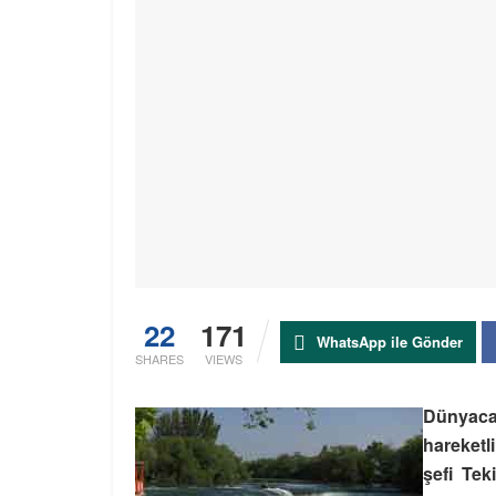
22
171
WhatsApp ile Gönder
SHARES
VIEWS
Dünyaca 
hareketl
şefi Tek