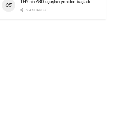
THY’nin ABD uçuşları yeniden başladı
534 SHARES