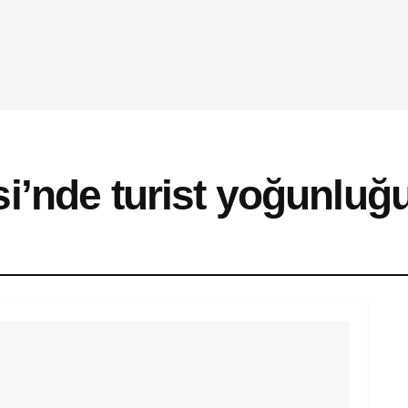
i’nde turist yoğunluğ