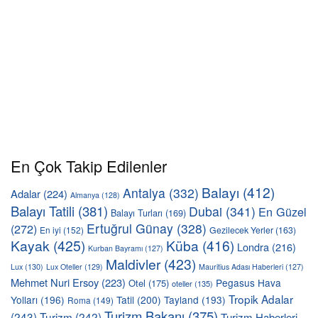
En Çok Takip Edilenler
Balayı
(412)
Antalya
(332)
Adalar
(224)
Almanya
(128)
Balayı Tatili
(381)
Dubai
(341)
En Güzel
Balayı Turları
(169)
Ertuğrul Günay
(328)
(272)
En iyi
(152)
Gezilecek Yerler
(163)
Kayak
(425)
Küba
(416)
Londra
(216)
Kurban Bayramı
(127)
Maldivler
(423)
Lux
(130)
Lux Oteller
(129)
Mauritius Adası Haberleri
(127)
Mehmet Nuri Ersoy
(223)
Pegasus Hava
Otel
(175)
oteller
(135)
Tropik Adalar
Yolları
(196)
Tatil
(200)
Tayland
(193)
Roma
(149)
Turizm Bakanı
(375)
(243)
Turizm
(242)
Turizm Haberleri