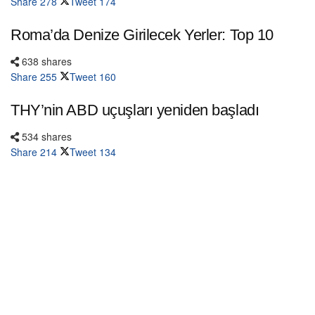
Share
278
Tweet
174
Roma’da Denize Girilecek Yerler: Top 10
638 shares
Share
255
Tweet
160
THY’nin ABD uçuşları yeniden başladı
534 shares
Share
214
Tweet
134