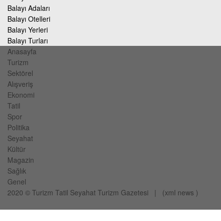
Balayı Adaları
Balayı Otelleri
Balayı Yerleri
Balayı Turları
Anasayfa
Turizm
Sektörel
Alışveriş
Ekonomi
Tatil
Spor
Politika
Seyahat
Kültür
Magazin
Sağlık
Genel
2020 ©
Turizm Tatil Seyahat
Turizm Gazetesi
| (
xml
news
)