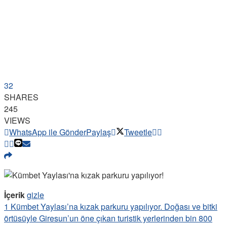
32
SHARES
245
VIEWS
WhatsApp ile Gönder
Paylaş
Tweetle
İçerik
gizle
1
Kümbet Yaylası’na kızak parkuru yapılıyor. Doğası ve bitki
örtüsüyle Giresun’un öne çıkan turistik yerlerinden bin 800