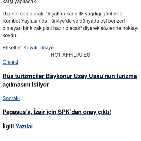
karşı yapılacak.
Uzuner son olarak, “İnşallah karın ilk yağdığı günlerde
Kümbet Yaylası’nda Türkiye’de ve dünyada eşi benzeri
olmayan bir kızak pisti hazır olacak” diyerek sözlerine noktayı
koydu.
Etiketler:
Kayak
Türkiye
HOT AFFILIATES
Önceki
Rus turizmciler Baykonur Uzay Üssü’nün turizme
açılmasını istiyor
Sonraki
Pegasus’a, İzair için SPK’dan onay çıktı!
İlgili
Yazılar