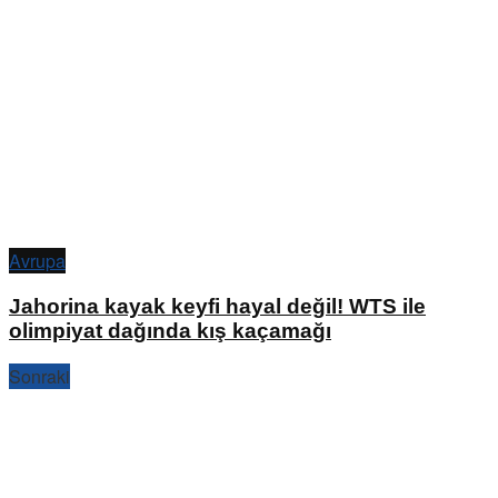
Avrupa
Jahorina kayak keyfi hayal değil! WTS ile
olimpiyat dağında kış kaçamağı
Sonraki