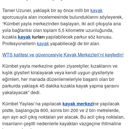
Tamer Uzuner, yaklaşık bir ay önce milli bir
kayak
sporcusuyla alan incelemesinde bulunduklarını söyleyerek,
“Kümbet yayla merkezinden başlayan, iki acil çıkışıyla ana
yola bağlantısı olan toplam 5,5 kilometre uzunluğunda,
kızakla
kayak
turları
yapılabilecek parkur söz konusu.
Profesyonellerin
kayak
yapabileceği de bir alan.
WTS kalitesi ve güvencesiyle Kayak Merkezleri’ni keşfedin!
Kümbet yayla merkezine gelen ziyaretçiler, kızaklarını ve
kışlık giysileri kiralayarak veya kendi uygun giysileriyle
eğimleri, her manada düzenlemeleriyle başarılı olan bir
parkurda yaklaşık 45 dakika kızakla kayak yapma şansını
yakalayacak” dedi.
Kümbet Yaylası’na yapılacak
kayak merkezi
ne yapılacak
pistte, başlangıçta 800, sonra bin 200 ve 2 bin metrelerde,
ayrı ayrı acil çıkış noktaları yer alacak. Bu acil çıkış noktaları,
insanların çeşitli nedenlerle kayaktan vazgeçme ihtimaline