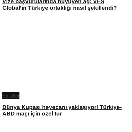
Vize başvurularında büyüyen ağ: VFS
Global’in Türkiye ortaklığı nasıl şekillendi?
En iyiler
Dünya Kupası heyecanı yaklaşıyor! Türkiye-
ABD maçı için özel tur