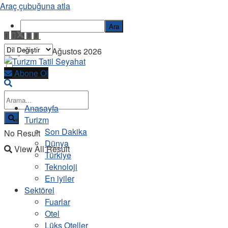
Araç çubuğuna atla
Ara
Perşembe, 6 Ağustos 2026
Abone Ol
Anasayfa
Turizm
Son Dakika
No Result
Dünya
View All Result
Türkiye
Teknoloji
En iyiler
Sektörel
Fuarlar
Otel
Lüks Oteller