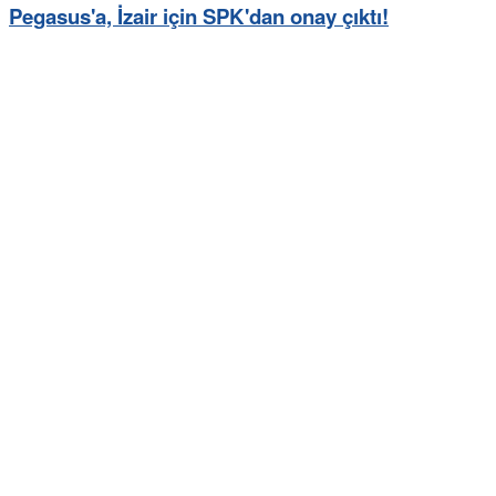
Pegasus'a, İzair için SPK'dan onay çıktı!