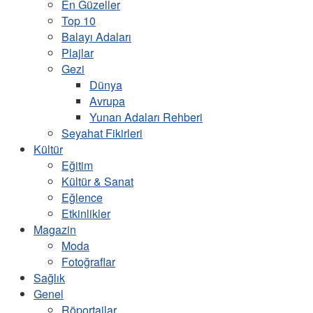
En Güzeller
Top 10
Balayı Adaları
Plajlar
Gezi
Dünya
Avrupa
Yunan Adaları Rehberi
Seyahat Fikirleri
Kültür
Eğitim
Kültür & Sanat
Eğlence
Etkinlikler
Magazin
Moda
Fotoğraflar
Sağlık
Genel
Röportajlar