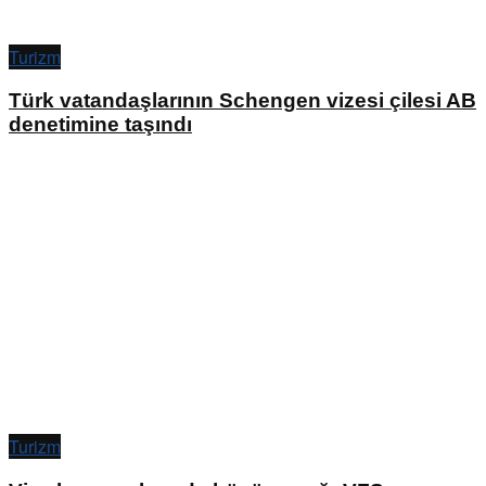
Turizm
Türk vatandaşlarının Schengen vizesi çilesi AB
denetimine taşındı
Turizm