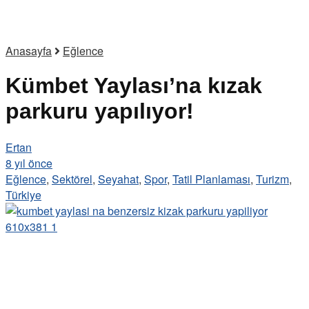
Anasayfa
Eğlence
Kümbet Yaylası’na kızak
parkuru yapılıyor!
Ertan
8 yıl önce
Eğlence
,
Sektörel
,
Seyahat
,
Spor
,
Tatil Planlaması
,
Turizm
,
Türkiye