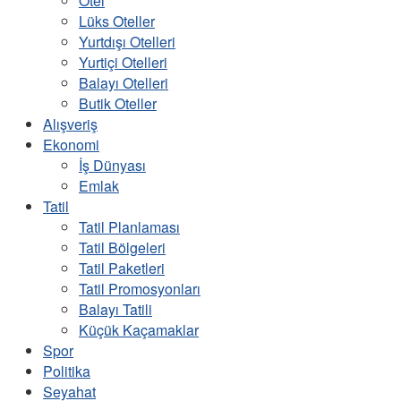
Otel
Lüks Oteller
Yurtdışı Otelleri
Yurtiçi Otelleri
Balayı Otelleri
Butik Oteller
Alışveriş
Ekonomi
İş Dünyası
Emlak
Tatil
Tatil Planlaması
Tatil Bölgeleri
Tatil Paketleri
Tatil Promosyonları
Balayı Tatili
Küçük Kaçamaklar
Spor
Politika
Seyahat