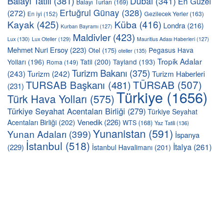
Balayı Tatili
(381)
Dubai
(341)
En Güzel
Balayı Turları
(169)
Ertuğrul Günay
(328)
(272)
En iyi
(152)
Gezilecek Yerler
(163)
Kayak
(425)
Küba
(416)
Londra
(216)
Kurban Bayramı
(127)
Maldivler
(423)
Lux
(130)
Lux Oteller
(129)
Mauritius Adası Haberleri
(127)
Mehmet Nuri Ersoy
(223)
Pegasus Hava
Otel
(175)
oteller
(135)
Tropik Adalar
Yolları
(196)
Tatil
(200)
Tayland
(193)
Roma
(149)
Turizm Bakanı
(375)
(243)
Turizm
(242)
Turizm Haberleri
TÜRSAB
(507)
TURSAB Başkanı
(481)
(231)
Türkiye
(1656)
Türk Hava Yolları
(575)
Türkiye Seyahat Acentaları Birliği
(279)
Türkiye Seyahat
Venedik
(226)
Acentaları Birliği
(202)
WTS
(168)
Yaz Tatili
(136)
Yunanistan
(591)
Yunan Adaları
(399)
İspanya
İstanbul
(518)
İtalya
(261)
(229)
İstanbul Havalimanı
(201)