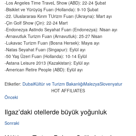
-Los Angeles Time TraveL Show (ABD): 22-24 Şubat
-Bisiklet ve Yürüyüş Fuarı (Hollanda): 9-10 Şubat
-22. Uluslararası Kırım TUrizm Fuarı (Ukrayna): Mart ayı
-Çin Golf Show (Çin): 22-24 Mart
-Endonezya Astindo Seyahat Fuarı (Endonezya): Nisan ayı
-Arnavutluk Turizm Fuarı (Arnavutluk): 25-27 Nisan
-Lukavac Turizm Fuarı (Bosna Hersek): Mayıs ayı
-Natas Seyahat Fuarı (Singapur): Eylül ayı
-50 Yaş Üzeri Fuarı (Hollanda): 10-14 Eylül
-Astana Leisure 2013 (Kazakistan): Eylül ayı
-American Retire People (ABD): Eylül ayı
Etiketler:
Dubai
Kültür ve Turizm Bakanlığı
Malezya
Slovenya
tur
HOT AFFILIATES
Önceki
Ilgaz’daki otellerde büyük yoğunluk
Sonraki