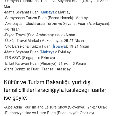
-Ukrayna Uluslararası Turizm ve Seyahat Fuarı (Ukrayna): 27-29
Mart
-Matta Seyahat Fuarı (
Malezya
): Mart ayı
-Saraybosna Turizm Fuarı (Bosna Hersek): Mart ayı
-Azerbaycan Uluslararası Turizm ve Seyahat Fuarı (Azerbaycan):
4-6 Nisan
-Riyad Travel (Sudi Arabistan): 23-26 Nisan
-Üsküp Travel Market (Makedonya): 25-27 Nisan
-Sitc Barselona Turizm Fuarı (
İspanya
): 19-21 Nisan
-Matta Seyahat Fuarı (
Malezya
): Eylül ayı
-ITB ASYA (Singapur): Ekim ayı
-Erfurt Karavan Fuarı (Almanya): 31 ekim-3 Kasım
-Paris Denizcilik Fuarı (Fransa): Aralık ayı
Kültür ve Turizm Bakanlığı, yurt dışı
temsilcilikleri aracılığıyla katılacağı fuarlar
ise şöyle:
-Alpe Adria Tourism and Leisure Show (Slovenya): 24-27 Ocak
-Endonezya Hac ve Umre Fuarı (Endonezya): Ocak ayı