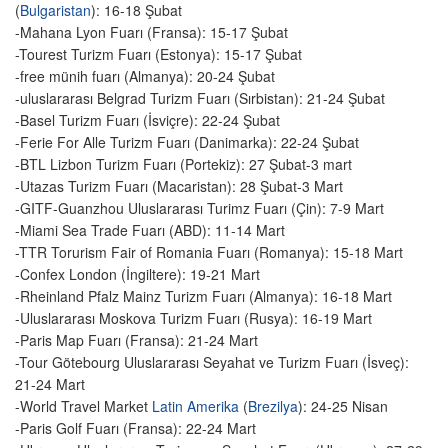
(
Bulgaristan
): 16-18 Şubat
-Mahana Lyon Fuarı (Fransa): 15-17 Şubat
-Tourest Turizm Fuarı (Estonya): 15-17 Şubat
-free münih fuarı (Almanya): 20-24 Şubat
-uluslararası Belgrad Turizm Fuarı (Sırbistan): 21-24 Şubat
-Basel Turizm Fuarı (İsviçre): 22-24 Şubat
-Ferie For Alle Turizm Fuarı (Danimarka): 22-24 Şubat
-BTL Lizbon Turizm Fuarı (Portekiz): 27 Şubat-3 mart
-Utazas Turizm Fuarı (Macaristan): 28 Şubat-3 Mart
-GITF-Guanzhou Uluslararası Turimz Fuarı (Çin): 7-9 Mart
-Miami Sea Trade Fuarı (ABD): 11-14 Mart
-TTR Torurism Fair of Romania Fuarı (Romanya): 15-18 Mart
-Confex London (İngiltere): 19-21 Mart
-Rheinland Pfalz Mainz Turizm Fuarı (Almanya): 16-18 Mart
-Uluslararası Moskova Turizm Fuarı (Rusya): 16-19 Mart
-Paris Map Fuarı (Fransa): 21-24 Mart
-Tour Götebourg Uluslararası Seyahat ve Turizm Fuarı (İsveç):
21-24 Mart
-World Travel Market
Latin Amerika
(
Brezilya
): 24-25 Nisan
-Paris Golf Fuarı (Fransa): 22-24 Mart