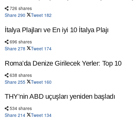
726 shares
Share
290
Tweet
182
İtalya Plajları ve En iyi 10 İtalya Plajı
696 shares
Share
278
Tweet
174
Roma’da Denize Girilecek Yerler: Top 10
638 shares
Share
255
Tweet
160
THY’nin ABD uçuşları yeniden başladı
534 shares
Share
214
Tweet
134