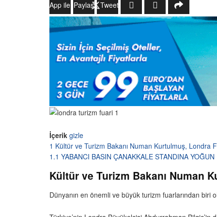
WhatsApp ile Gönder
Paylaş
Tweetle
İçerik
gizle
1
Kültür ve Turizm Bakanı Numan Kurtulmuş, Londra Fua
1.1
YABANCI BASIN ÇANAKKALE STANDINA YOĞUN 
Kültür ve Turizm Bakanı Numan Kur
Dünyanın en önemli ve büyük turizm fuarlarından biri o