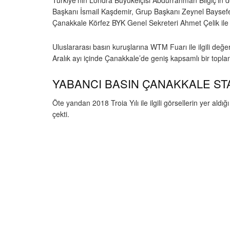
Türkiye’nin Londra Büyükelçisi Abdurrahman Bilgiç’in d
Başkanı İsmail Kaşdemir, Grup Başkanı Zeynel Baysefer
Çanakkale Körfez BYK Genel Sekreteri Ahmet Çelik ile 
Uluslararası basın kuruşlarına WTM Fuarı ile ilgili değ
Aralık ayı içinde Çanakkale’de geniş kapsamlı bir toplant
YABANCI BASIN ÇANAKKALE ST
Öte yandan 2018 Troia Yılı ile ilgili görsellerin yer a
çekti.