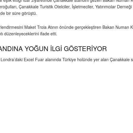
e eşlik ettiği fuar ziyaretinde Çanakkale standını gezen Bakan Numan K
oğulları, Çanakkale Turistik Otelciler, İşletmeciler, Yatırımcılar De
de bir süre görüştü.
erlendirmesini Maket Troia Atının önünde gerçekleştiren Bakan Numan Kur
ı düzenleyeceklerini ifade etti.
ANDINA YOĞUN İLGİ GÖSTERİYOR
ldığı Londra’daki Excel Fuar alanında Türkiye holünde yer alan Çanakkale 