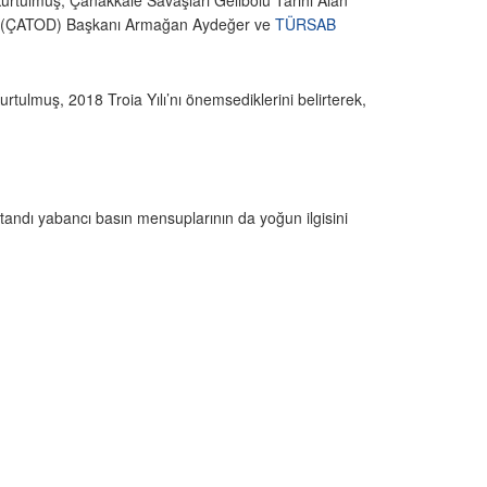
urtulmuş, Çanakkale Savaşları Gelibolu Tarihi Alan
rneği (ÇATOD) Başkanı Armağan Aydeğer ve
TÜRSAB
tulmuş, 2018 Troia Yılı’nı önemsediklerini belirterek,
standı yabancı basın mensuplarının da yoğun ilgisini