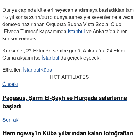
Dünya çapında kitleleri heyecanlandırmaya başladıktan tam
16 yıl sonra 2014/2015 dünya turnesiyle sevenlerine elveda
demeye hazırlanan Orquesta Buena Vista Social Club
‘Elveda Turnesi’ kapsamında
İstanbul
ve Ankara’da birer
konser verecek.
Konserler, 23 Ekim Persembe günü, Ankara’da 24 Ekim
Cuma akşamı ise
İstanbul
’da gerçekleşecek.
Etiketler:
İstanbul
Küba
HOT AFFILIATES
Önceki
Pegasus, Şarm El-Şeyh ve Hurgada seferlerine
başladı
Sonraki
Hemingway’in Küba yıllarından kalan fotoğrafları