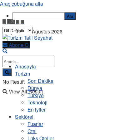
Araç çubuğuna atla
Ara
Perşembe, 6 Ağustos 2026
Abone Ol
Anasayfa
Turizm
Son Dakika
No Result
Dünya
View All Result
Türkiye
Teknoloji
En iyiler
Sektörel
Fuarlar
Otel
Lüks Oteller