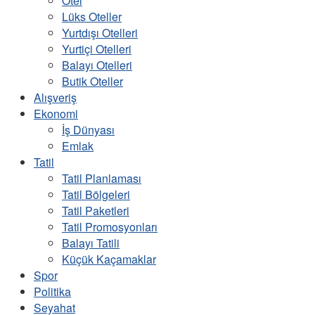
Otel
Lüks Oteller
Yurtdışı Otelleri
Yurtiçi Otelleri
Balayı Otelleri
Butik Oteller
Alışveriş
Ekonomi
İş Dünyası
Emlak
Tatil
Tatil Planlaması
Tatil Bölgeleri
Tatil Paketleri
Tatil Promosyonları
Balayı Tatili
Küçük Kaçamaklar
Spor
Politika
Seyahat