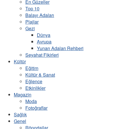
En Güzeller
Top 10
Balayı Adaları
Plajlar
Gezi
Dünya
Avrupa
Yunan Adaları Rehberi
Seyahat Fikirleri
Kültür
Eğitim
Kültür & Sanat
Eğlence
Etkinlikler
Magazin
Moda
Fotoğraflar
Sağlık
Genel
Röportajlar