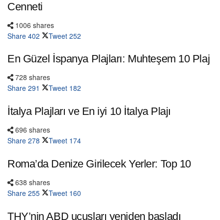
Cenneti
1006 shares
Share
402
Tweet
252
En Güzel İspanya Plajları: Muhteşem 10 Plaj
728 shares
Share
291
Tweet
182
İtalya Plajları ve En iyi 10 İtalya Plajı
696 shares
Share
278
Tweet
174
Roma’da Denize Girilecek Yerler: Top 10
638 shares
Share
255
Tweet
160
THY’nin ABD uçuşları yeniden başladı