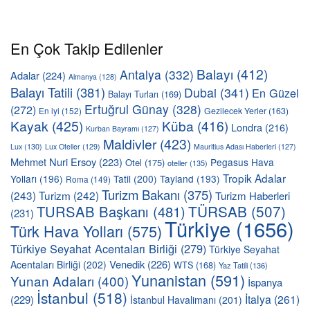
En Çok Takip Edilenler
Balayı
(412)
Antalya
(332)
Adalar
(224)
Almanya
(128)
Balayı Tatili
(381)
Dubai
(341)
En Güzel
Balayı Turları
(169)
Ertuğrul Günay
(328)
(272)
En iyi
(152)
Gezilecek Yerler
(163)
Kayak
(425)
Küba
(416)
Londra
(216)
Kurban Bayramı
(127)
Maldivler
(423)
Lux
(130)
Lux Oteller
(129)
Mauritius Adası Haberleri
(127)
Mehmet Nuri Ersoy
(223)
Pegasus Hava
Otel
(175)
oteller
(135)
Tropik Adalar
Yolları
(196)
Tatil
(200)
Tayland
(193)
Roma
(149)
Turizm Bakanı
(375)
(243)
Turizm
(242)
Turizm Haberleri
TÜRSAB
(507)
TURSAB Başkanı
(481)
(231)
Türkiye
(1656)
Türk Hava Yolları
(575)
Türkiye Seyahat Acentaları Birliği
(279)
Türkiye Seyahat
Venedik
(226)
Acentaları Birliği
(202)
WTS
(168)
Yaz Tatili
(136)
Yunanistan
(591)
Yunan Adaları
(400)
İspanya
İstanbul
(518)
İtalya
(261)
(229)
İstanbul Havalimanı
(201)