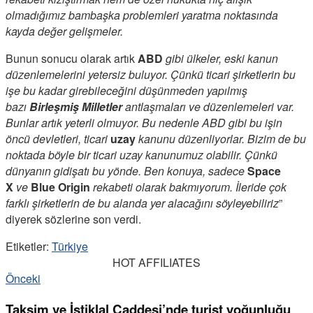
olmadığımız bambaşka problemleri yaratma noktasında
kayda değer gelişmeler.
Bunun sonucu olarak artık
ABD
gibi ülkeler, eski kanun
düzenlemelerini yetersiz buluyor. Çünkü ticari şirketlerin bu
işe bu kadar girebileceğini düşünmeden yapılmış
bazı
Birleşmiş Milletler
antlaşmaları ve düzenlemeleri var.
Bunlar artık yeterli olmuyor. Bu nedenle ABD gibi bu işin
öncü devletleri, ticari
uzay
kanunu düzenliyorlar. Bizim de bu
noktada böyle bir ticari uzay kanunumuz olabilir. Çünkü
dünyanın gidişatı bu yönde. Ben konuya, sadece
Space
X
ve
Blue Origin
rekabeti olarak bakmıyorum. İleride çok
farklı şirketlerin de bu alanda yer alacağını söyleyebiliriz
”
diyerek sözlerine son verdi.
Etiketler:
Türkiye
HOT AFFILIATES
Önceki
Taksim ve İstiklal Caddesi’nde turist yoğunluğu