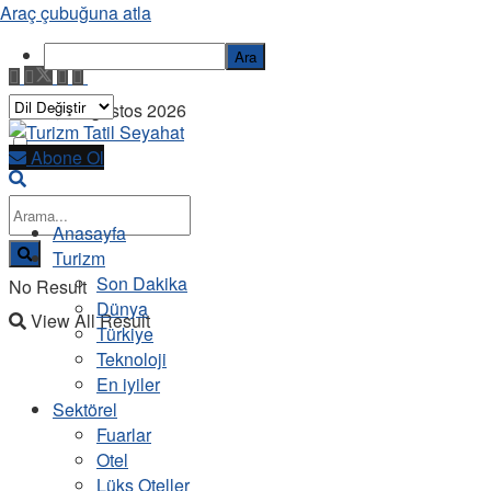
Araç çubuğuna atla
Ara
Cuma, 7 Ağustos 2026
Abone Ol
Anasayfa
Turizm
Son Dakika
No Result
Dünya
View All Result
Türkiye
Teknoloji
En iyiler
Sektörel
Fuarlar
Otel
Lüks Oteller