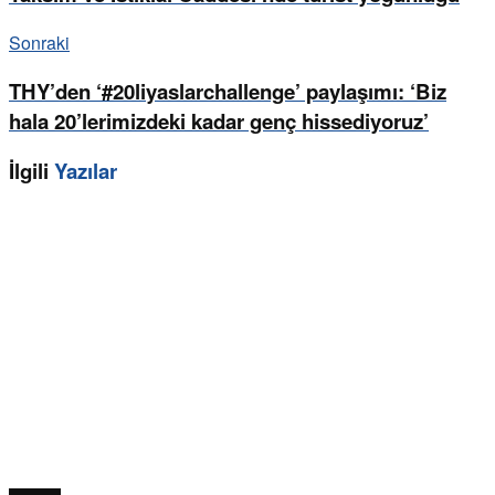
Sonraki
THY’den ‘#20liyaslarchallenge’ paylaşımı: ‘Biz
hala 20’lerimizdeki kadar genç hissediyoruz’
İlgili
Yazılar