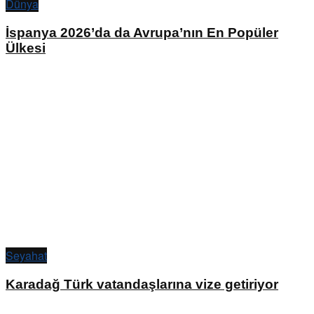
Dünya
İspanya 2026’da da Avrupa’nın En Popüler
Ülkesi
Seyahat
Karadağ Türk vatandaşlarına vize getiriyor