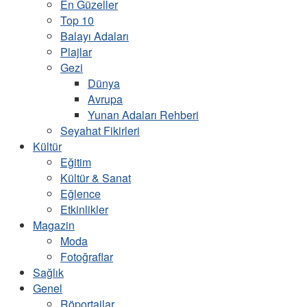
En Güzeller
Top 10
Balayı Adaları
Plajlar
Gezi
Dünya
Avrupa
Yunan Adaları Rehberi
Seyahat Fikirleri
Kültür
Eğitim
Kültür & Sanat
Eğlence
Etkinlikler
Magazin
Moda
Fotoğraflar
Sağlık
Genel
Röportajlar