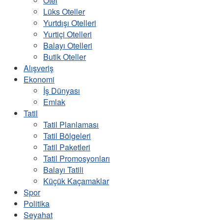
Otel
Lüks Oteller
Yurtdışı Otelleri
Yurtiçi Otelleri
Balayı Otelleri
Butik Oteller
Alışveriş
Ekonomi
İş Dünyası
Emlak
Tatil
Tatil Planlaması
Tatil Bölgeleri
Tatil Paketleri
Tatil Promosyonları
Balayı Tatili
Küçük Kaçamaklar
Spor
Politika
Seyahat