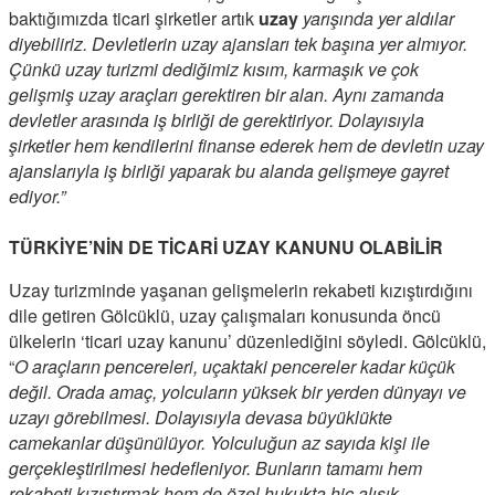
baktığımızda ticari şirketler artık
uzay
yarışında yer aldılar
diyebiliriz. Devletlerin uzay ajansları tek başına yer almıyor.
Çünkü uzay turizmi dediğimiz kısım, karmaşık ve çok
gelişmiş uzay araçları gerektiren bir alan. Aynı zamanda
devletler arasında iş birliği de gerektiriyor. Dolayısıyla
şirketler hem kendilerini finanse ederek hem de devletin uzay
ajanslarıyla iş birliği yaparak bu alanda gelişmeye gayret
ediyor.”
TÜRKİYE’NİN DE TİCARİ UZAY KANUNU OLABİLİR
Uzay turizminde yaşanan gelişmelerin rekabeti kızıştırdığını
dile getiren Gölcüklü, uzay çalışmaları konusunda öncü
ülkelerin ‘ticari uzay kanunu’ düzenlediğini söyledi. Gölcüklü,
“
O araçların pencereleri, uçaktaki pencereler kadar küçük
değil. Orada amaç, yolcuların yüksek bir yerden dünyayı ve
uzayı görebilmesi. Dolayısıyla devasa büyüklükte
camekanlar düşünülüyor. Yolculuğun az sayıda kişi ile
gerçekleştirilmesi hedefleniyor. Bunların tamamı hem
rekabeti kızıştırmak hem de özel hukukta hiç alışık