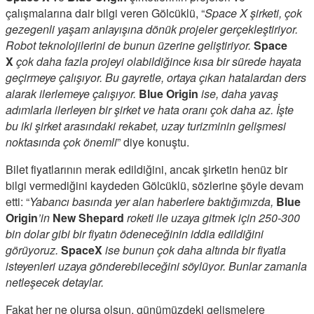
çalışmalarına dair bilgi veren Gölcüklü, “
Space X şirketi, çok
gezegenli yaşam anlayışına dönük projeler gerçekleştiriyor.
Robot teknolojilerini de bunun üzerine geliştiriyor.
Space
X
çok daha fazla projeyi olabildiğince kısa bir sürede hayata
geçirmeye çalışıyor. Bu gayretle, ortaya çıkan hatalardan ders
alarak ilerlemeye çalışıyor.
Blue Origin
ise, daha yavaş
adımlarla ilerleyen bir şirket ve hata oranı çok daha az. İşte
bu iki şirket arasındaki rekabet, uzay turizminin gelişmesi
noktasında çok önemli
” diye konuştu.
Bilet fiyatlarının merak edildiğini, ancak şirketin henüz bir
bilgi vermediğini kaydeden Gölcüklü, sözlerine şöyle devam
etti: “
Yabancı basında yer alan haberlere baktığımızda,
Blue
Origin
’in
New Shepard
roketi ile uzaya gitmek için 250-300
bin dolar gibi bir fiyatın ödeneceğinin iddia edildiğini
görüyoruz.
SpaceX
ise bunun çok daha altında bir fiyatla
isteyenleri uzaya gönderebileceğini söylüyor. Bunlar zamanla
netleşecek detaylar.
Fakat her ne olursa olsun, günümüzdeki gelişmelere