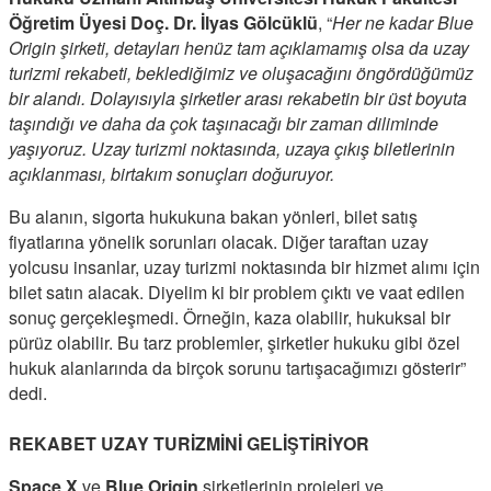
Öğretim Üyesi Doç. Dr. İlyas Gölcüklü
, “
Her ne kadar Blue
Origin şirketi, detayları henüz tam açıklamamış olsa da uzay
turizmi rekabeti, beklediğimiz ve oluşacağını öngördüğümüz
bir alandı. Dolayısıyla şirketler arası rekabetin bir üst boyuta
taşındığı ve daha da çok taşınacağı bir zaman diliminde
yaşıyoruz. Uzay turizmi noktasında, uzaya çıkış biletlerinin
açıklanması, birtakım sonuçları doğuruyor.
Bu alanın, sigorta hukukuna bakan yönleri, bilet satış
fiyatlarına yönelik sorunları olacak. Diğer taraftan uzay
yolcusu insanlar, uzay turizmi noktasında bir hizmet alımı için
bilet satın alacak. Diyelim ki bir problem çıktı ve vaat edilen
sonuç gerçekleşmedi. Örneğin, kaza olabilir, hukuksal bir
pürüz olabilir. Bu tarz problemler, şirketler hukuku gibi özel
hukuk alanlarında da birçok sorunu tartışacağımızı gösterir”
dedi.
REKABET UZAY TURİZMİNİ GELİŞTİRİYOR
Space X
ve
Blue Origin
şirketlerinin projeleri ve