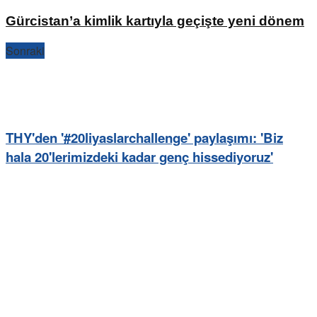
Gürcistan’a kimlik kartıyla geçişte yeni dönem
Sonraki
THY'den '#20liyaslarchallenge' paylaşımı: 'Biz
hala 20'lerimizdeki kadar genç hissediyoruz'