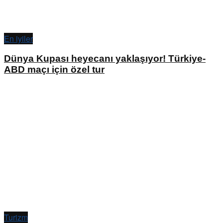
En iyiler
Dünya Kupası heyecanı yaklaşıyor! Türkiye-
ABD maçı için özel tur
Turizm