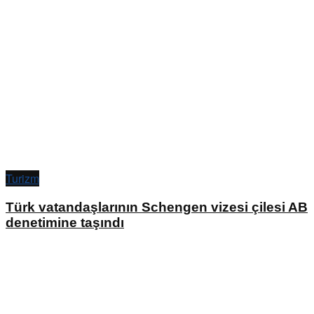
Turizm
Türk vatandaşlarının Schengen vizesi çilesi AB
denetimine taşındı