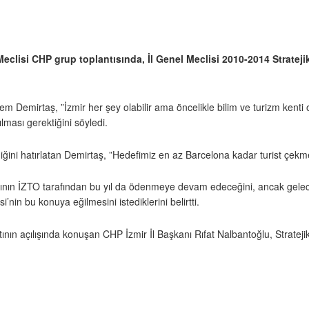
Meclisi CHP grup toplantısında, İl Genel Meclisi 2010-2014 Stratejik
 Demirtaş, ”İzmir her şey olabilir ama öncelikle bilim ve turizm kenti o
ılması gerektiğini söyledi.
diğini hatırlatan Demirtaş, ”Hedefimiz en az Barcelona kadar turist çekm
rasının İZTO tarafından bu yıl da ödenmeye devam edeceğini, ancak gel
nin bu konuya eğilmesini istediklerini belirtti.
nın açılışında konuşan CHP İzmir İl Başkanı Rıfat Nalbantoğlu, Stratejik P