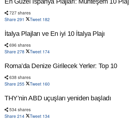
En Güzel İspanya Plajları: Muhteşem 10 Plaj
727 shares
Share
291
Tweet
182
İtalya Plajları ve En iyi 10 İtalya Plajı
696 shares
Share
278
Tweet
174
Roma’da Denize Girilecek Yerler: Top 10
638 shares
Share
255
Tweet
160
THY’nin ABD uçuşları yeniden başladı
534 shares
Share
214
Tweet
134