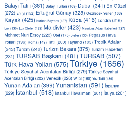
Balayı Tatili
(381)
Dubai
(341)
En Güzel
Balayı Turları
(169)
Ertuğrul Günay
(328)
(272)
En iyi
(152)
Gezilecek Yerler
(163)
Kayak
(425)
Küba
(416)
Londra
(216)
Kurban Bayramı
(127)
Maldivler
(423)
Lux
(130)
Lux Oteller
(129)
Mauritius Adası Haberleri
(127)
Mehmet Nuri Ersoy
(223)
Pegasus Hava
Otel
(175)
oteller
(135)
Tropik Adalar
Yolları
(196)
Tatil
(200)
Tayland
(193)
Roma
(149)
Turizm Bakanı
(375)
(243)
Turizm
(242)
Turizm Haberleri
TÜRSAB
(507)
TURSAB Başkanı
(481)
(231)
Türkiye
(1656)
Türk Hava Yolları
(575)
Türkiye Seyahat Acentaları Birliği
(279)
Türkiye Seyahat
Venedik
(226)
Acentaları Birliği
(202)
WTS
(168)
Yaz Tatili
(136)
Yunanistan
(591)
Yunan Adaları
(399)
İspanya
İstanbul
(518)
İtalya
(261)
(229)
İstanbul Havalimanı
(201)