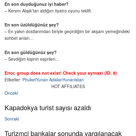
En son duyduğunuz iyi haber?
– Kerem Alışık’tan aldığım tiyatro oyunu teklifi.
En son üzüldüğünüz şey?
– En yakın dostlarımdan biriyle geçirdiğim bir akşam yemeğindeki
sohbet anları…
En son güldüğünüz şey?
– Sevdiğim kişinin esprileri…
Error, group does not exist! Check your syntax! (ID: 8)
Etiketler:
Phuket
Yunan Adaları
Yunanistan
HOT AFFILIATES
Önceki
Kapadokya turist sayısı azaldı
Sonraki
Turizmci bankalar sonunda yargılanacak