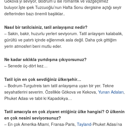
Gökova’yı seviyor, Bodrum’u ise romantik ve vazgeçilmez
buluyor.İşte ıpek Tuzcuoğlu’nun Hafta Sonu dergisine açtığı seyir
defterinden bazı önemli başlıklar..
Nasıl bir tatilcisiniz, tatil anlayışınız nedir?
– Sakin, bakir, huzurlu yerleri seviyorum. Tatil anlayışım kalabalık,
gürültü ve patırtı içinde eğlenmek asla değil. Daha çok gittiğim
yerin atmosferi beni mutlu eder.
Ne kadar sıklıkla yurtdışına çıkıyorsunuz?
– Senede üç-dört kez…
Tatil için en çok sevdiğiniz ülke/şehir…
– Bodrum-Turgutreis tam tatil anlayışıma uyan bir yer. Tekne
seyahatlerini severim. Özellikle Gökova ve Kekova,
Yunan Adaları
,
Phuket Adası ve tabii ki Kapadokya…
Tatil amacıyla en çok ziyaret ettiğiniz ülke hangisi? O ülkenin
en çok nesini seviyorsunuz?
– En çok Amerika-Miami, Fransa-Paris,
Tayland
-Phuket Adası’na