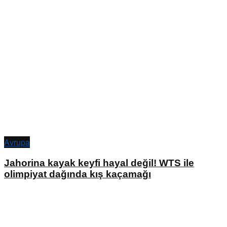
Avrupa
Jahorina kayak keyfi hayal değil! WTS ile
olimpiyat dağında kış kaçamağı