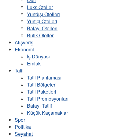
Otel
Lüks Oteller
Yurtdışı Otelleri
Yurtiçi Otelleri
Balayı Otelleri
Butik Oteller
Alışveriş
Ekonomi
İş Dünyası
Emlak
Tatil
Tatil Planlaması
Tatil Bölgeleri
Tatil Paketleri
Tatil Promosyonları
Balayı Tatili
Küçük Kaçamaklar
Spor
Politika
Seyahat