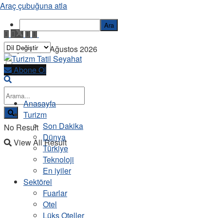
Araç çubuğuna atla
Ara
Perşembe, 6 Ağustos 2026
Abone Ol
Anasayfa
Turizm
Son Dakika
No Result
Dünya
View All Result
Türkiye
Teknoloji
En iyiler
Sektörel
Fuarlar
Otel
Lüks Oteller