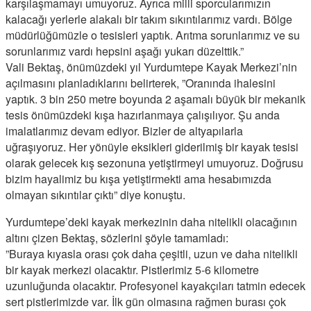
karşılaşmamayı umuyoruz. Ayrıca milli sporcularımızın
kalacağı yerlerle alakalı bir takım sıkıntılarımız vardı. Bölge
müdürlüğümüzle o tesisleri yaptık. Arıtma sorunlarımız ve su
sorunlarımız vardı hepsini aşağı yukarı düzelttik.”
Vali Bektaş, önümüzdeki yıl Yurdumtepe Kayak Merkezi’nin
açılmasını planladıklarını belirterek, ”Oranında ihalesini
yaptık. 3 bin 250 metre boyunda 2 aşamalı büyük bir mekanik
tesis önümüzdeki kışa hazırlanmaya çalışılıyor. Şu anda
imalatlarımız devam ediyor. Bizler de altyapılarla
uğraşıyoruz. Her yönüyle eksikleri giderilmiş bir kayak tesisi
olarak gelecek kış sezonuna yetiştirmeyi umuyoruz. Doğrusu
bizim hayalimiz bu kışa yetiştirmekti ama hesabımızda
olmayan sıkıntılar çıktı” diye konuştu.
Yurdumtepe’deki kayak merkezinin daha nitelikli olacağının
altını çizen Bektaş, sözlerini şöyle tamamladı:
”Buraya kıyasla orası çok daha çeşitli, uzun ve daha nitelikli
bir kayak merkezi olacaktır. Pistlerimiz 5-6 kilometre
uzunluğunda olacaktır. Profesyonel kayakçıları tatmin edecek
sert pistlerimizde var. İlk gün olmasına rağmen burası çok