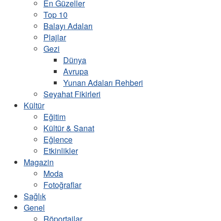
En Güzeller
Top 10
Balayı Adaları
Plajlar
Gezi
Dünya
Avrupa
Yunan Adaları Rehberi
Seyahat Fikirleri
Kültür
Eğitim
Kültür & Sanat
Eğlence
Etkinlikler
Magazin
Moda
Fotoğraflar
Sağlık
Genel
Röportajlar