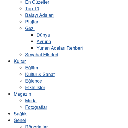
En Güzeller
Top 10
Balayı Adaları
Plajlar
Gezi
Dünya
Avrupa
Yunan Adaları Rehberi
Seyahat Fikirleri
Kültür
Eğitim
Kültür & Sanat
Eğlence
Etkinlikler
Magazin
Moda
Fotoğraflar
Sağlık
Genel
Röportajlar