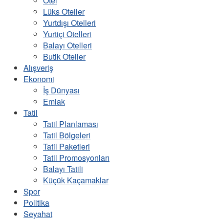
Otel
Lüks Oteller
Yurtdışı Otelleri
Yurtiçi Otelleri
Balayı Otelleri
Butik Oteller
Alışveriş
Ekonomi
İş Dünyası
Emlak
Tatil
Tatil Planlaması
Tatil Bölgeleri
Tatil Paketleri
Tatil Promosyonları
Balayı Tatili
Küçük Kaçamaklar
Spor
Politika
Seyahat