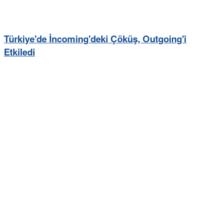
Türkiye'de İncoming'deki Çöküş, Outgoing'i
Etkiledi