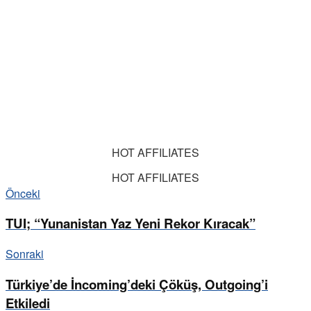
HOT AFFILIATES
HOT AFFILIATES
Önceki
TUI; “Yunanistan Yaz Yeni Rekor Kıracak”
Sonraki
Türkiye’de İncoming’deki Çöküş, Outgoing’i
Etkiledi