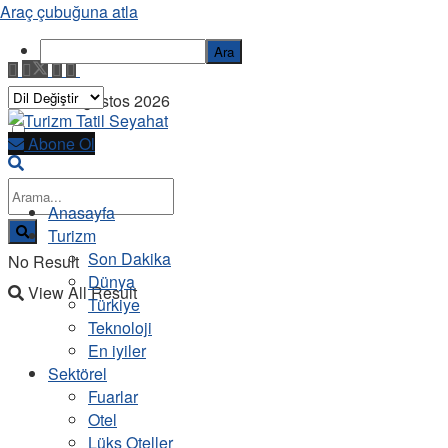
Araç çubuğuna atla
Ara
Cuma, 7 Ağustos 2026
Abone Ol
Anasayfa
Turizm
Son Dakika
No Result
Dünya
View All Result
Türkiye
Teknoloji
En iyiler
Sektörel
Fuarlar
Otel
Lüks Oteller