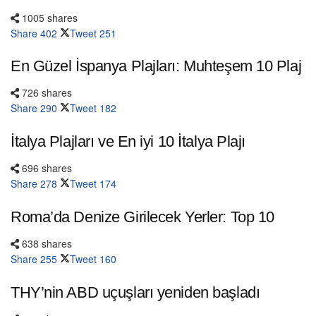
1005 shares
Share
402
Tweet
251
En Güzel İspanya Plajları: Muhteşem 10 Plaj
726 shares
Share
290
Tweet
182
İtalya Plajları ve En iyi 10 İtalya Plajı
696 shares
Share
278
Tweet
174
Roma’da Denize Girilecek Yerler: Top 10
638 shares
Share
255
Tweet
160
THY’nin ABD uçuşları yeniden başladı