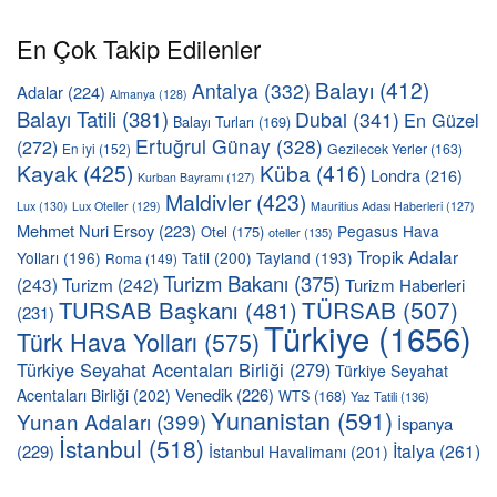
En Çok Takip Edilenler
Balayı
(412)
Antalya
(332)
Adalar
(224)
Almanya
(128)
Balayı Tatili
(381)
Dubai
(341)
En Güzel
Balayı Turları
(169)
Ertuğrul Günay
(328)
(272)
En iyi
(152)
Gezilecek Yerler
(163)
Kayak
(425)
Küba
(416)
Londra
(216)
Kurban Bayramı
(127)
Maldivler
(423)
Lux
(130)
Lux Oteller
(129)
Mauritius Adası Haberleri
(127)
Mehmet Nuri Ersoy
(223)
Pegasus Hava
Otel
(175)
oteller
(135)
Tropik Adalar
Yolları
(196)
Tatil
(200)
Tayland
(193)
Roma
(149)
Turizm Bakanı
(375)
(243)
Turizm
(242)
Turizm Haberleri
TÜRSAB
(507)
TURSAB Başkanı
(481)
(231)
Türkiye
(1656)
Türk Hava Yolları
(575)
Türkiye Seyahat Acentaları Birliği
(279)
Türkiye Seyahat
Venedik
(226)
Acentaları Birliği
(202)
WTS
(168)
Yaz Tatili
(136)
Yunanistan
(591)
Yunan Adaları
(399)
İspanya
İstanbul
(518)
İtalya
(261)
(229)
İstanbul Havalimanı
(201)