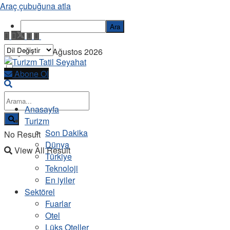
Araç çubuğuna atla
Ara
Perşembe, 6 Ağustos 2026
Abone Ol
Anasayfa
Turizm
Son Dakika
No Result
Dünya
View All Result
Türkiye
Teknoloji
En iyiler
Sektörel
Fuarlar
Otel
Lüks Oteller