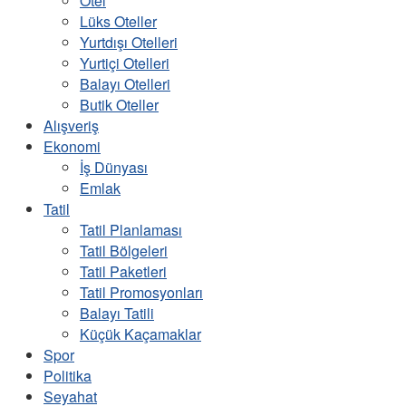
Otel
Lüks Oteller
Yurtdışı Otelleri
Yurtiçi Otelleri
Balayı Otelleri
Butik Oteller
Alışveriş
Ekonomi
İş Dünyası
Emlak
Tatil
Tatil Planlaması
Tatil Bölgeleri
Tatil Paketleri
Tatil Promosyonları
Balayı Tatili
Küçük Kaçamaklar
Spor
Politika
Seyahat