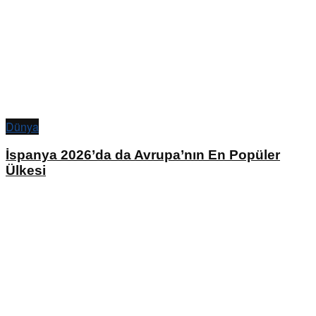
Dünya
İspanya 2026’da da Avrupa’nın En Popüler
Ülkesi