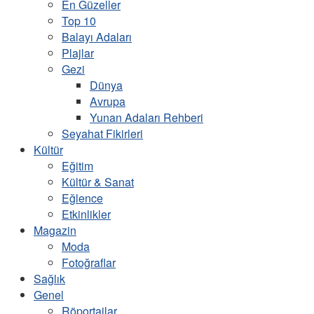
En Güzeller
Top 10
Balayı Adaları
Plajlar
Gezi
Dünya
Avrupa
Yunan Adaları Rehberi
Seyahat Fikirleri
Kültür
Eğitim
Kültür & Sanat
Eğlence
Etkinlikler
Magazin
Moda
Fotoğraflar
Sağlık
Genel
Röportajlar