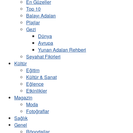
En Güzeller
Top 10
Balayı Adaları
Plajlar
Gezi
Dünya
Avrupa
Yunan Adaları Rehberi
Seyahat Fikirleri
Kültür
Eğitim
Kültür & Sanat
Eğlence
Etkinlikler
Magazin
Moda
Fotoğraflar
Sağlık
Genel
Röportajlar