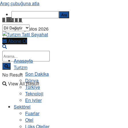
Araç çubuğuna atla
Ara
Cuma, 7 Ağustos 2026
Abone Ol
Anasayfa
Turizm
Son Dakika
No Result
Dünya
View All Result
Türkiye
Teknoloji
En iyiler
Sektörel
Fuarlar
Otel
Lüks Oteller