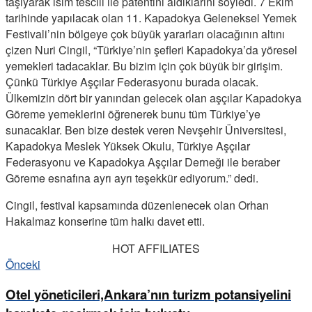
taşıyarak isim tescili ile patentini aldıklarını söyledi. 7 Ekim
tarihinde yapılacak olan 11. Kapadokya Geleneksel Yemek
Festivali’nin bölgeye çok büyük yararları olacağının altını
çizen Nuri Cingil, “Türkiye’nin şefleri Kapadokya’da yöresel
yemekleri tadacaklar. Bu bizim için çok büyük bir girişim.
Çünkü Türkiye Aşçılar Federasyonu burada olacak.
Ülkemizin dört bir yanından gelecek olan aşçılar Kapadokya
Göreme yemeklerini öğrenerek bunu tüm Türkiye’ye
sunacaklar. Ben bize destek veren Nevşehir Üniversitesi,
Kapadokya Meslek Yüksek Okulu, Türkiye Aşçılar
Federasyonu ve Kapadokya Aşçılar Derneği ile beraber
Göreme esnafına ayrı ayrı teşekkür ediyorum.” dedi.
Cingil, festival kapsamında düzenlenecek olan Orhan
Hakalmaz konserine tüm halkı davet etti.
HOT AFFILIATES
Önceki
Otel yöneticileri,Ankara’nın turizm potansiyelini