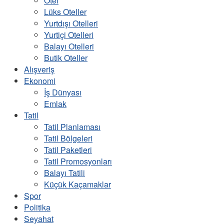
Otel
Lüks Oteller
Yurtdışı Otelleri
Yurtiçi Otelleri
Balayı Otelleri
Butik Oteller
Alışveriş
Ekonomi
İş Dünyası
Emlak
Tatil
Tatil Planlaması
Tatil Bölgeleri
Tatil Paketleri
Tatil Promosyonları
Balayı Tatili
Küçük Kaçamaklar
Spor
Politika
Seyahat