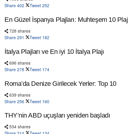
Share
402
Tweet
252
En Güzel İspanya Plajları: Muhteşem 10 Plaj
728 shares
Share
291
Tweet
182
İtalya Plajları ve En iyi 10 İtalya Plajı
696 shares
Share
278
Tweet
174
Roma’da Denize Girilecek Yerler: Top 10
639 shares
Share
256
Tweet
160
THY’nin ABD uçuşları yeniden başladı
534 shares
Share
214
Tweet
134