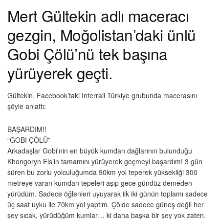
Mert Gültekin adlı maceracı
gezgin, Moğolistan’daki ünlü
Gobi Çölü’nü tek başına
yürüyerek geçti.
Gültekin, Facebook’taki Interrail Türkiye grubunda macerasını
şöyle anlattı;
BAŞARDIM!!
“GOBI ÇÖLÜ”
Arkadaşlar Gobi’nin en büyük kumdan dağlarının bulunduğu
Khongoryn Els’in tamamını yürüyerek geçmeyi başardım! 3 gün
süren bu zorlu yolculuğumda 90km yol teperek yüksekliği 300
metreye varan kumdan tepeleri aşıp gece gündüz demeden
yürüdüm. Sadece öğlenleri uyuyarak ilk iki günün toplamı sadece
üç saat uyku ile 70km yol yaptım. Çölde sadece güneş değil her
şey sıcak, yürüdüğüm kumlar… ki daha başka bir şey yok zaten.