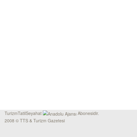
TurizmTatilSeyahat
Abonesidir.
2008 © TTS & Turizm Gazetesi