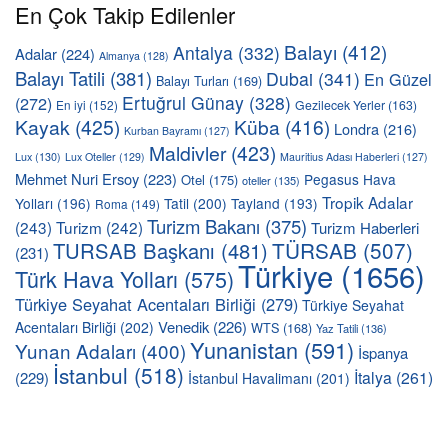
En Çok Takip Edilenler
Balayı
(412)
Antalya
(332)
Adalar
(224)
Almanya
(128)
Balayı Tatili
(381)
Dubai
(341)
En Güzel
Balayı Turları
(169)
Ertuğrul Günay
(328)
(272)
En iyi
(152)
Gezilecek Yerler
(163)
Kayak
(425)
Küba
(416)
Londra
(216)
Kurban Bayramı
(127)
Maldivler
(423)
Lux
(130)
Lux Oteller
(129)
Mauritius Adası Haberleri
(127)
Mehmet Nuri Ersoy
(223)
Pegasus Hava
Otel
(175)
oteller
(135)
Tropik Adalar
Yolları
(196)
Tatil
(200)
Tayland
(193)
Roma
(149)
Turizm Bakanı
(375)
(243)
Turizm
(242)
Turizm Haberleri
TÜRSAB
(507)
TURSAB Başkanı
(481)
(231)
Türkiye
(1656)
Türk Hava Yolları
(575)
Türkiye Seyahat Acentaları Birliği
(279)
Türkiye Seyahat
Venedik
(226)
Acentaları Birliği
(202)
WTS
(168)
Yaz Tatili
(136)
Yunanistan
(591)
Yunan Adaları
(400)
İspanya
İstanbul
(518)
İtalya
(261)
(229)
İstanbul Havalimanı
(201)